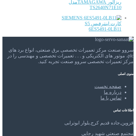
ریزالور TAMAGAWAمدل
TS2640N71E10
SIEMENS
کارت اینترفیس S5
6ES5491-0LB11
سروو صنعت مرکز تعمیرات تخصصی برق صنعتی، انواع برد های
plc، موتور های الکتریکی و . . . تعمیرات تخصصی و مهندسی را در
مرکز تعمیرات تخصصی سروو صنعت تجربه کنید.
منوی اصلی
صفحه نخست
درباره ما
تماس با ما
اطلاعات تماس
قزوین,جاده قدیم کرج,بلوار ابوترابی
مجتمع صنعتی شهید رجایی