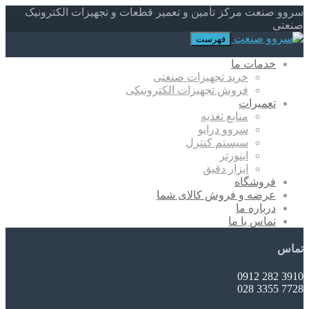
سروو صنعت مرکز تأمین و تعمیر قطعات و تجهیزات الکترونیک
صنعتی
فهرست
خدمات ما
خرید تجهیزات صنعتی
فروش تجهیزات الکترونیکی
تعمیرات
منابع تغذیه
سروو درایو
سیستم کنترل
اینورتر
ابزار دقیق
فروشگاه
عرضه و فروش کالای شما
درباره ما
تماس با ما
تماس
3910 282 0912
7728 3355 028