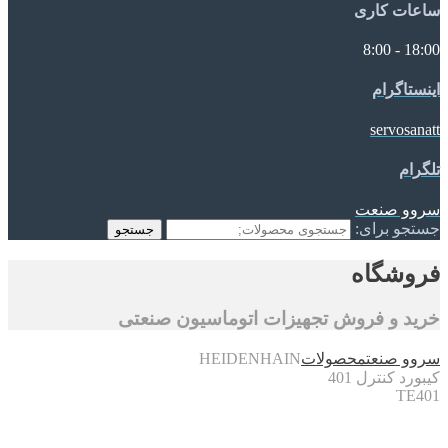
ساعات کاری
18:00 - 8:00
اینستاگرام
servosanatt
تلگرام
سروو صنعت
جستجو برای:
جستجو
فروشگاه
خرید و فروش تجهیزات اتوماسیون صنعتی
سروو صنعت
محصولات
HEIDENHAIN
کیبورد کنترل 401
TE401