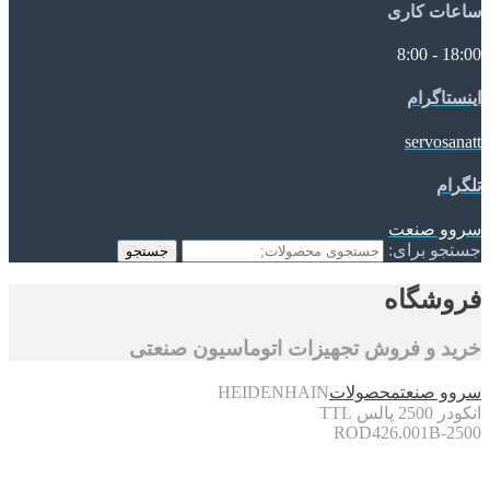
ساعات کاری
18:00 - 8:00
اینستاگرام
servosanatt
تلگرام
سروو صنعت
جستجو برای:
جستجو
فروشگاه
خرید و فروش تجهیزات اتوماسیون صنعتی
سروو صنعت
محصولات
HEIDENHAIN
انکودر 2500 پالس TTL
ROD426.001B-2500