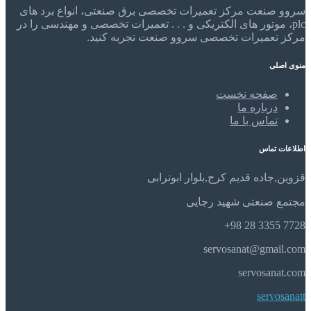
سروو صنعت مرکز تعمیرات تخصصی برق صنعتی، انواع برد های
plc، موتور های الکتریکی و . . . تعمیرات تخصصی و مهندسی را در
مرکز تعمیرات تخصصی سروو صنعت تجربه کنید.
منوی اصلی
صفحه نخست
درباره ما
تماس با ما
اطلاعات تماس
قزوین,جاده قدیم کرج,بلوار ابوترابی
مجتمع صنعتی شهید رجایی
7728 3355 28 98+
servosanat@gmail.com
servosanat.com
servosanatt