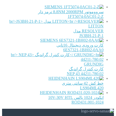
SIEMENS
سرووموتور 8.8NM 2000RPM ترمز دار
1FT5074-0AC01-2-Z
LITTON
RESOLVER مدل
JS3BH-21-P-1
SIEMENS
کارت ورودی دیجیتال 16تایی
6ES7321-1BH02-0AA0
GRUNDIG
کارت کنترل گراندیگ
NEP 43 44211-780.02
HEIDENHAIN
خط کش 42 سانتی متری
LS904ML420
HEIDENHAIN
انکودر 1024 پالس 10V-30V HTL
ROD431.001-1024