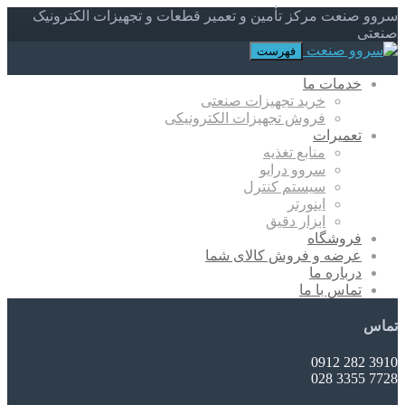
سروو صنعت مرکز تأمین و تعمیر قطعات و تجهیزات الکترونیک
صنعتی
فهرست
خدمات ما
خرید تجهیزات صنعتی
فروش تجهیزات الکترونیکی
تعمیرات
منابع تغذیه
سروو درایو
سیستم کنترل
اینورتر
ابزار دقیق
فروشگاه
عرضه و فروش کالای شما
درباره ما
تماس با ما
تماس
3910 282 0912
7728 3355 028