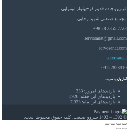
قزوین,جاده قدیم کرج,بلوار ابوترابی
مجتمع صنعتی شهید رجایی
7728 3355 28 98+
servosanat@gmail.com
servosanat.com
servosanatt
09122823910
آمار بازدید سایت
بازدیدهای امروز:
333
بازدیدهای این هفته:
1,926
بازدیدهای این ماه:
7,923
© 1392 – 1403 سروو صنعت. کلیه حقوق محفوظ است.