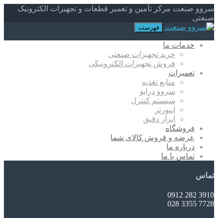
سروو صنعت مرکز تأمین و تعمیر قطعات و تجهیزات الکترونیک
صنعتی
فهرست
خدمات ما
خرید تجهیزات صنعتی
فروش تجهیزات الکترونیکی
تعمیرات
منابع تغذیه
سروو درایو
سیستم کنترل
اینورتر
ابزار دقیق
فروشگاه
عرضه و فروش کالای شما
درباره ما
تماس با ما
تماس
3910 282 0912
7728 3355 028