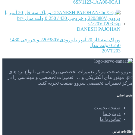
6SN1123-1AA00-0CA1
DANESH PAJOHAN
وریاک سه فاز 20 آمپر با ورودی220/380V و خروجی 430 /
250-0 ولت مدل
20VT203
سروو صنعت مرکز تعمیرات تخصصی برق صنعتی، انواع برد های
plc، موتور های الکتریکی و . . . تعمیرات تخصصی و مهندسی را در
مرکز تعمیرات تخصصی سروو صنعت تجربه کنید.
منوی اصلی
صفحه نخست
درباره ما
تماس با ما
اطلاعات تماس