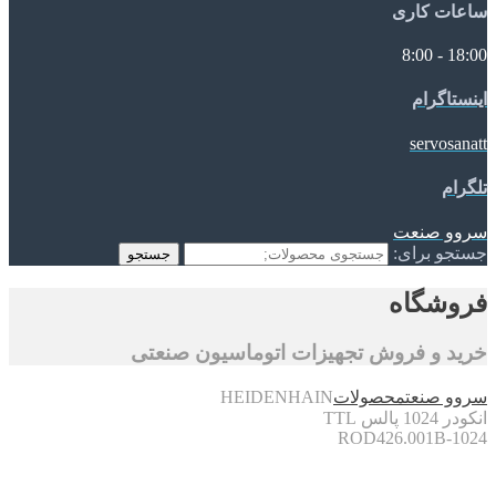
ساعات کاری
18:00 - 8:00
اینستاگرام
servosanatt
تلگرام
سروو صنعت
جستجو برای:
جستجو
فروشگاه
خرید و فروش تجهیزات اتوماسیون صنعتی
سروو صنعت
محصولات
HEIDENHAIN
انکودر 1024 پالس TTL
ROD426.001B-1024