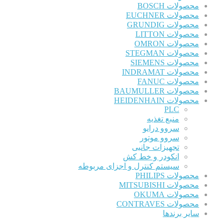
محصولات BOSCH
محصولات EUCHNER
محصولات GRUNDIG
محصولات LITTON
محصولات OMRON
محصولات STEGMAN
محصولات SIEMENS
محصولات INDRAMAT
محصولات FANUC
محصولات BAUMULLER
محصولات HEIDENHAIN
PLC
منبع تغذیه
سروو درایو
سروو موتور
تجهیزات جانبی
انکودر و خط کش
سیستم کنترل و اجزای مربوطه
محصولات PHILIPS
محصولات MITSUBISHI
محصولات OKUMA
محصولات CONTRAVES
سایر برندها