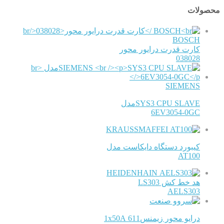
محصولات
BOSCH
کارت قدرت درایور محور
038028
SIEMENS
SYS3 CPU SLAVEمدل
6EV3054-0GC
KRAUSSMAFFEI
کیبورد دستگاه دایکاست مدل
AT100
HEIDENHAIN
هد خط کش LS303
AELS303
درایو محور زیمنس611 1x50A