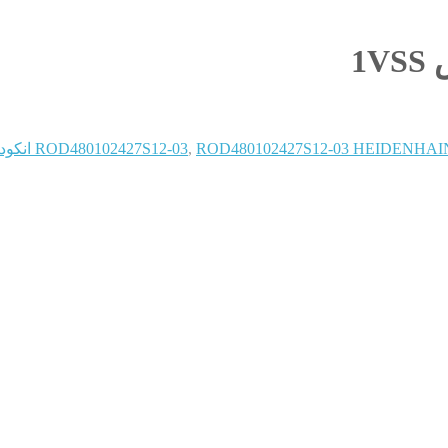
ROD480102427S12-03 HEIDENHA انکودر سینوسی-ولتاژی 1024 پالس 1VSS
,
ROD480102427S12-03