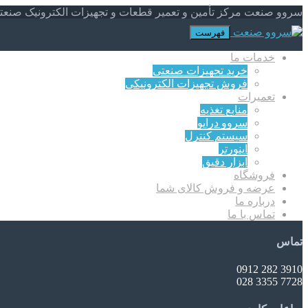
سروو صنعت مرکز تأمین و تعمیر قطعات و تجهیزات الکترونیک صنعت
فهرست
خدمات ما
خرید تجهیزات صنعتی
فروش تجهیزات الکترونیکی
تعمیرات
منابع تغذیه
سروو درایو
سیستم کنترل
اینورتر
ابزار دقیق
فروشگاه
عرضه و فروش کالای شما
درباره ما
تماس با ما
تماس
3910 282 0912
7728 3355 028