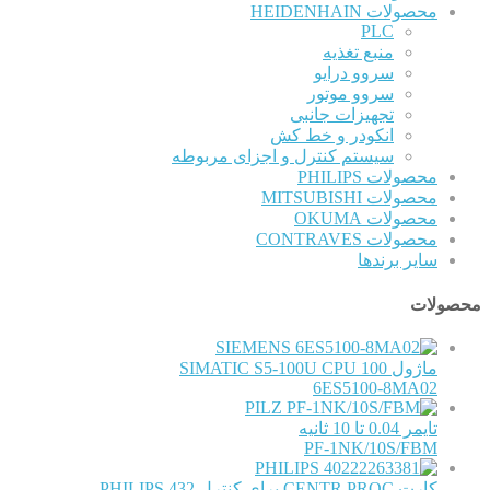
محصولات HEIDENHAIN
PLC
منبع تغذیه
سروو درایو
سروو موتور
تجهیزات جانبی
انکودر و خط کش
سیستم کنترل و اجزای مربوطه
محصولات PHILIPS
محصولات MITSUBISHI
محصولات OKUMA
محصولات CONTRAVES
سایر برندها
محصولات
SIEMENS
ماژول SIMATIC S5-100U CPU 100
6ES5100-8MA02
PILZ
تایمر 0.04 تا 10 ثانیه
PF-1NK/10S/FBM
PHILIPS
کارت CENTR PROC برای کنترل PHILIPS 432