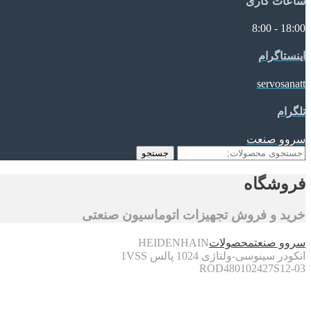
ساعات کاری
18:00 - 8:00
اینستاگرام
servosanatt
تلگرام
سروو صنعت
جستجو
جستجو
برای:
فروشگاه
خرید و فروش تجهیزات اتوماسیون صنعتی
سروو صنعت
محصولات
HEIDENHAIN
انکودر سینوسی-ولتاژی 1024 پالس 1VSS
ROD480102427S12-03