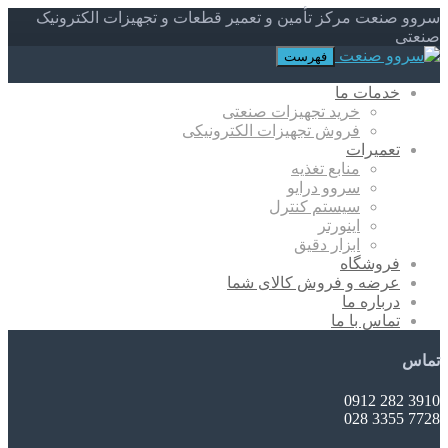
سروو صنعت مرکز تأمین و تعمیر قطعات و تجهیزات الکترونیک
صنعتی
فهرست
خدمات ما
خرید تجهیزات صنعتی
فروش تجهیزات الکترونیکی
تعمیرات
منابع تغذیه
سروو درایو
سیستم کنترل
اینورتر
ابزار دقیق
فروشگاه
عرضه و فروش کالای شما
درباره ما
تماس با ما
تماس
3910 282 0912
7728 3355 028