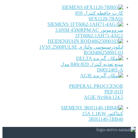
SIEMENS
کارت حافطه کنترل 850
6FX1120-7BA01
SIEMENS
سرووموتور 3.6NM 4500RPM AC
1FT6062-1AH71-4AG1
HEIDENHAIN
انکودرسینوسی ولتاژی 1VSS 2500PULSE
ROD486250001-03
DELTA
منبع تغذیه کنترل 840c/820 مدل
D0012401-A
AGIE
PRIPERAL PROCCESOR
PEP-01D
AGIE Nr:664.124.5
SIEMENS
کنتاکتور 15A 1.1KW
3RH1140-1BB40