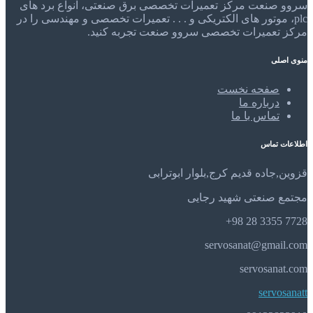
سروو صنعت مرکز تعمیرات تخصصی برق صنعتی، انواع برد های
plc، موتور های الکتریکی و . . . تعمیرات تخصصی و مهندسی را در
مرکز تعمیرات تخصصی سروو صنعت تجربه کنید.
منوی اصلی
صفحه نخست
درباره ما
تماس با ما
اطلاعات تماس
قزوین,جاده قدیم کرج,بلوار ابوترابی
مجتمع صنعتی شهید رجایی
7728 3355 28 98+
servosanat@gmail.com
servosanat.com
servosanatt