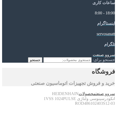
ساعات کاری
18:00 - 8:00
اینستاگرام
servosanatt
تلگرام
سروو صنعت
جستجو برای:
جستجو
فروشگاه
خرید و فروش تجهیزات اتوماسیون صنعتی
سروو صنعت
محصولات
HEIDENHAIN
انکودرسینوسی ولتاژی 1VSS 1024PULSE
ROD486102403S12-03