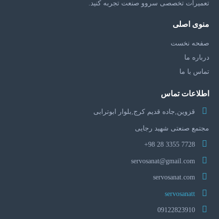
تعمیرات تخصصی سروو صنعت تجربه کنید.
منوی اصلی
صفحه نخست
درباره ما
تماس با ما
اطلاعات تماس
قزوین,جاده قدیم کرج,بلوار ابوترابی
مجتمع صنعتی شهید رجایی
7728 3355 28 98+
servosanat@gmail.com
servosanat.com
servosanatt
09122823910