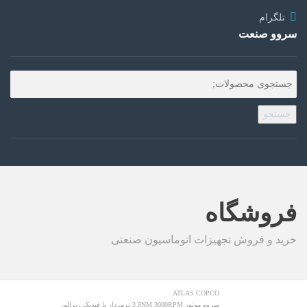
تلگرام
سروو صنعت
جستجو
فروشگاه
خرید و فروش تجهیزات اتوماسیون صنعتی
ATLAS COPCO
سروو موتور 3.8NM 3000RPM ترمزدار با فیدبک ریزالور