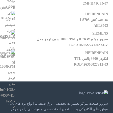
2MF1141CTN07
HEIDENHAIN
هد خط کش LS703
AELS703
SIEMENS
سروو موتور0.7KW و 1000RPM بدون ترمز مدل
1GS 310705SV41-0ZZ1-Z
HEIDENHAIN
انکودر 3600 پالس TTL
ROD426360027S12-03
سروو صنعت مرکز تعمیرات تخصصی برق صنعتی، انواع برد های plc،
موتور های الکتریکی و . . . تعمیرات تخصصی و مهندسی را در مرکز