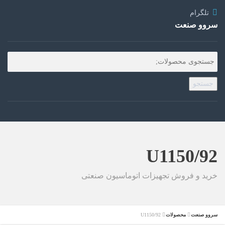
تلگرام
سروو صنعت
جستجو
U1150/92
خرید و فروش تجهیزات اتوماسیون صنعتی
سروو صنعت
محصولات
U1150/92