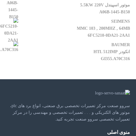
موتور اسپیندل 5.5KW 220V
A06B-1445-B150
SEIMENS
MMC 103 , 200MHZ , 64MB
6FC5210-0DA21-2AA1
BAUMER
انکودر HTL 512IMP
GI355.A70C316
سروو صنعت مرکز تعمیرات تخصصی برق صنعتی، انواع برد های plc،
موتور های الکتریکی و . . . تعمیرات تخصصی و مهندسی را در مرکز
تعمیرات تخصصی سروو صنعت تجربه کنید.
منوی اصلی