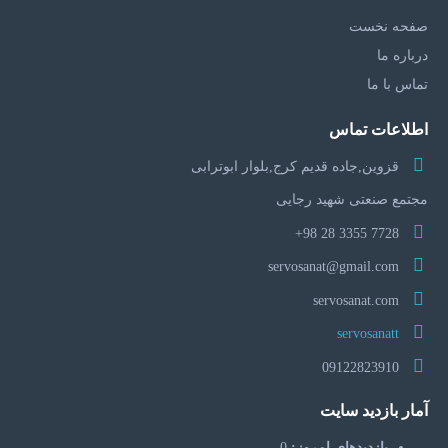
صفحه نخست
درباره ما
تماس با ما
اطلاعات تماس
قزوین,جاده قدیم کرج,بلوار ابوترابی
مجتمع صنعتی شهید رجایی
7728 3355 28 98+
servosanat@gmail.com
servosanat.com
servosanatt
09122823910
آمار بازدید سایت
بازدیدهای امروز:
0