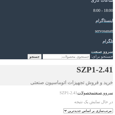
ساعات کاری
18:00 - 8:00
اینستاگرام
servosanatt
تلگرام
سروو صنعت
جستجو برای:
جستجو
SZP1-2.41
خرید و فروش تجهیزات اتوماسیون صنعتی
سروو صنعت
محصولات
SZP1-2.41
در حال نمایش یک نتیجه