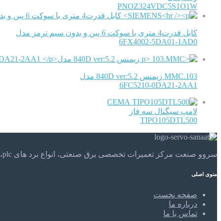
PNOZ324VDC5S1O1W
کابل قدرت4 متری با سوکت 6 پین و بدون سیم ترمز مدل
6FX4002-5DA01-1AD0
103.MMC زیمنس 840D ver:5.2 مدل
6FC5210-0DA21-2AA1
CEMA
لامپ سیگنال سه فاز
TIPO105DTL500
سروو صنعت مرکز تعمیرات تخصصی برق صنعتی، انواع برد های plc، موتور های الکتریکی و . . . تعمیرات تخصصی و مهندسی را در مرکز تعمیرات تخصصی سروو صنعت تجربه کنید.
منوی اصلی
صفحه نخست
درباره ما
تماس با ما