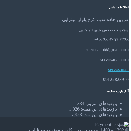
اطلاعات تماس
قزوین,جاده قدیم کرج,بلوار ابوترابی
مجتمع صنعتی شهید رجایی
7728 3355 28 98+
servosanat@gmail.com
servosanat.com
servosanatt
09122823910
آمار بازدید سایت
بازدیدهای امروز:
333
بازدیدهای این هفته:
1,926
بازدیدهای این ماه:
7,923
© 1392 – 1403 سروو صنعت. کلیه حقوق محفوظ است.