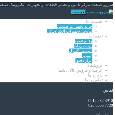
سروو صنعت مرکز تأمین و تعمیر قطعات و تجهیزات الکترونیک صنعت
فهرست
خدمات ما
خرید تجهیزات صنعتی
فروش تجهیزات الکترونیکی
تعمیرات
منابع تغذیه
سروو درایو
سیستم کنترل
اینورتر
ابزار دقیق
فروشگاه
عرضه و فروش کالای شما
درباره ما
تماس با ما
تماس
3910 282 0912
7728 3355 028