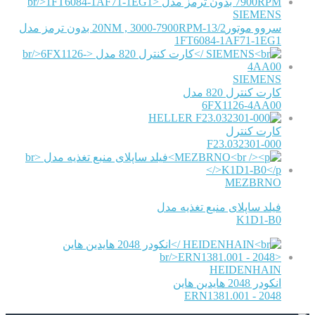
SIEMENS
سروو موتور13/2-20NM , 3000-7900RPM بدون ترمز مدل
1FT6084-1AF71-1EG1
SIEMENS
کارت کنترل 820 مدل
6FX1126-4AA00
HELLER
کارت کنترل
F23.032301-000
MEZBRNO
فیلد ساپلای منبع تغذیه مدل
K1D1-B0
HEIDENHAIN
انکودر 2048 هایدین هاین
ERN1381.001 - 2048