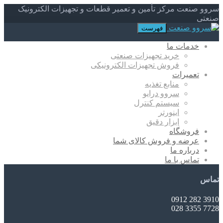
سروو صنعت مرکز تأمین و تعمیر قطعات و تجهیزات الکترونیک
صنعتی
فهرست
خدمات ما
خرید تجهیزات صنعتی
فروش تجهیزات الکترونیکی
تعمیرات
منابع تغذیه
سروو درایو
سیستم کنترل
اینورتر
ابزار دقیق
فروشگاه
عرضه و فروش کالای شما
درباره ما
تماس با ما
تماس
3910 282 0912
7728 3355 028