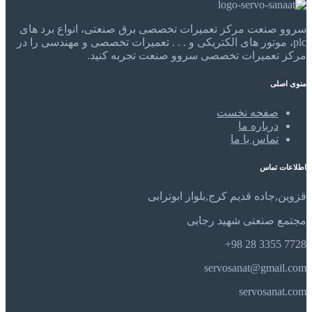
سروو صنعت مرکز تعمیرات تخصصی برق صنعتی، انواع برد های
plc، موتور های الکتریکی و . . . تعمیرات تخصصی و مهندسی را در
مرکز تعمیرات تخصصی سروو صنعت تجربه کنید.
منوی اصلی
صفحه نخست
درباره ما
تماس با ما
اطلاعات تماس
قزوین,جاده قدیم کرج,بلوار ابوترابی
مجتمع صنعتی شهید رجایی
7728 3355 28 98+
servosanat@gmail.com
servosanat.com