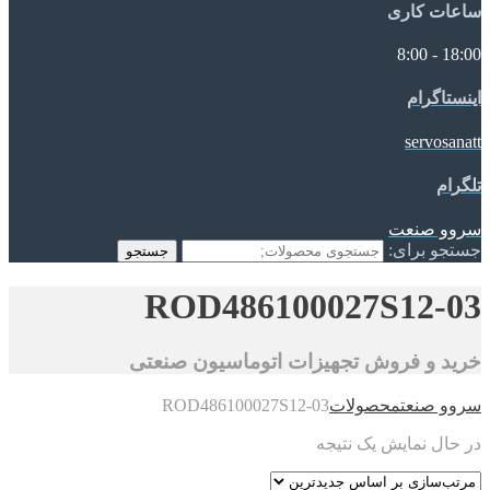
ساعات کاری
18:00 - 8:00
اینستاگرام
servosanatt
تلگرام
سروو صنعت
جستجو برای:
جستجو
ROD486100027S12-03
خرید و فروش تجهیزات اتوماسیون صنعتی
سروو صنعت
محصولات
ROD486100027S12-03
در حال نمایش یک نتیجه