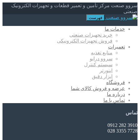
سروو صنعت مرکز تأمین و تعمیر قطعات و تجهیزات الکترونیک
صنعتی
فهرست
خدمات ما
خرید تجهیزات صنعتی
فروش تجهیزات الکترونیکی
تعمیرات
منابع تغذیه
سروو درایو
سیستم کنترل
اینورتر
ابزار دقیق
فروشگاه
عرضه و فروش کالای شما
درباره ما
تماس با ما
تماس
3910 282 0912
7728 3355 028