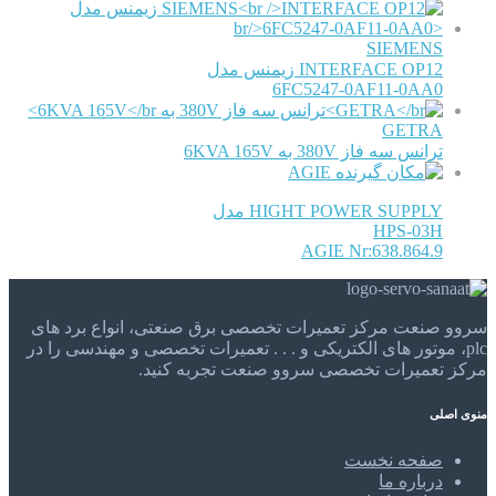
SIEMENS
INTERFACE OP12 زیمنس مدل
6FC5247-0AF11-0AA0
GETRA
ترانس سه فاز 380V به 6KVA 165V
AGIE
HIGHT POWER SUPPLY مدل
HPS-03H
AGIE Nr:638.864.9
سروو صنعت مرکز تعمیرات تخصصی برق صنعتی، انواع برد های
plc، موتور های الکتریکی و . . . تعمیرات تخصصی و مهندسی را در
مرکز تعمیرات تخصصی سروو صنعت تجربه کنید.
منوی اصلی
صفحه نخست
درباره ما