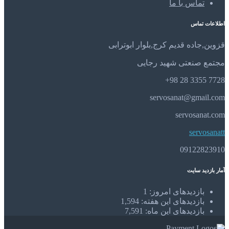
تماس با ما
اطلاعات تماس
قزوین,جاده قدیم کرج,بلوار ابوترابی
مجتمع صنعتی شهید رجایی
7728 3355 28 98+
servosanat@gmail.com
servosanat.com
servosanatt
09122823910
آمار بازدید سایت
بازدیدهای امروز:
1
بازدیدهای این هفته:
1,594
بازدیدهای این ماه:
7,591