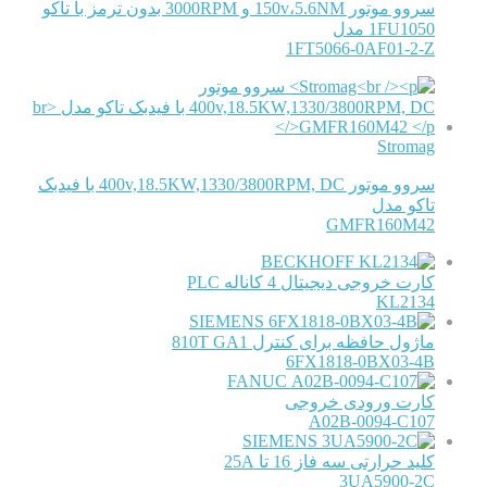
سروو موتور 150v،5.6NM و 3000RPM بدون ترمز با تاکو
1FU1050 مدل
1FT5066-0AF01-2-Z
Stromag
سروو موتور 400v,18.5KW,1330/3800RPM, DC با فیدبک
تاکو مدل
GMFR160M42
BECKHOFF
کارت خروجی دیجیتال 4 کاناله PLC
KL2134
SIEMENS
ماژول حافظه برای کنترل 810T GA1
6FX1818-0BX03-4B
FANUC
کارت ورودی خروجی
A02B-0094-C107
SIEMENS
کلید حرارتی سه فاز 16 تا 25A
3UA5900-2C