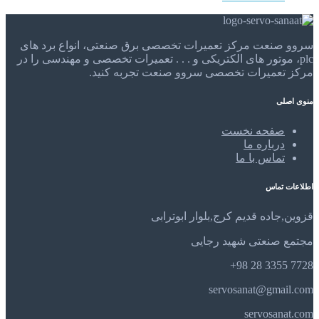
سروو صنعت مرکز تعمیرات تخصصی برق صنعتی، انواع برد های
plc، موتور های الکتریکی و . . . تعمیرات تخصصی و مهندسی را در
مرکز تعمیرات تخصصی سروو صنعت تجربه کنید.
منوی اصلی
صفحه نخست
درباره ما
تماس با ما
اطلاعات تماس
قزوین,جاده قدیم کرج,بلوار ابوترابی
مجتمع صنعتی شهید رجایی
7728 3355 28 98+
servosanat@gmail.com
servosanat.com