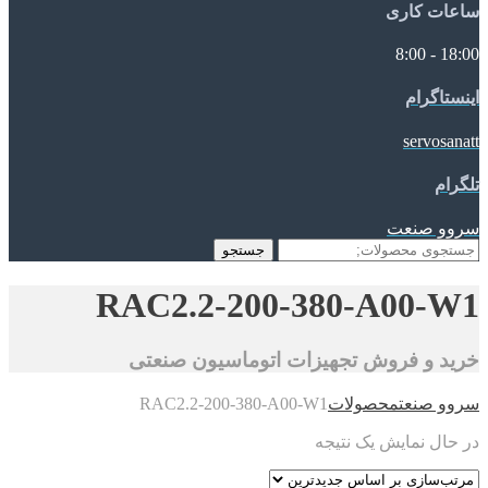
ساعات کاری
18:00 - 8:00
اینستاگرام
servosanatt
تلگرام
سروو صنعت
جستجو
جستجو
برای:
RAC2.2-200-380-A00-W1
خرید و فروش تجهیزات اتوماسیون صنعتی
سروو صنعت
محصولات
RAC2.2-200-380-A00-W1
در حال نمایش یک نتیجه