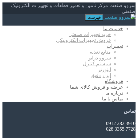
سروو صنعت مرکز تأمین و تعمیر قطعات و تجهیزات الکترونیک
صنعتی
فهرست
خدمات ما
خرید تجهیزات صنعتی
فروش تجهیزات الکترونیکی
تعمیرات
منابع تغذیه
سروو درایو
سیستم کنترل
اینورتر
ابزار دقیق
فروشگاه
عرضه و فروش کالای شما
درباره ما
تماس با ما
تماس
3910 282 0912
7728 3355 028