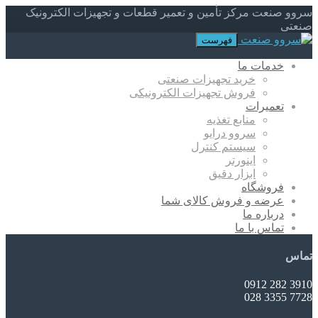
سروو صنعت مرکز تأمین و تعمیر قطعات و تجهیزات الکترونیک
صنعتی
فهرست
خدمات ما
خرید تجهیزات صنعتی
فروش تجهیزات الکترونیکی
تعمیرات
منابع تغذیه
سروو درایو
سیستم کنترل
اینورتر
ابزار دقیق
فروشگاه
عرضه و فروش کالای شما
درباره ما
تماس با ما
تماس
3910 282 0912
7728 3355 028