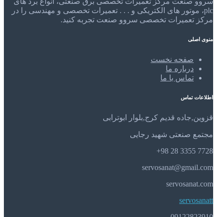
سروو صنعت مرکز تعمیرات تخصصی برق صنعتی، انواع برد های
plc، موتور های الکتریکی و . . . تعمیرات تخصصی و مهندسی را در
مرکز تعمیرات تخصصی سروو صنعت تجربه کنید.
منوی اصلی
صفحه نخست
درباره ما
تماس با ما
اطلاعات تماس
قزوین,جاده قدیم کرج,بلوار ابوترابی
مجتمع صنعتی شهید رجایی
7728 3355 28 98+
servosanat@gmail.com
servosanat.com
servosanatt
09122823910