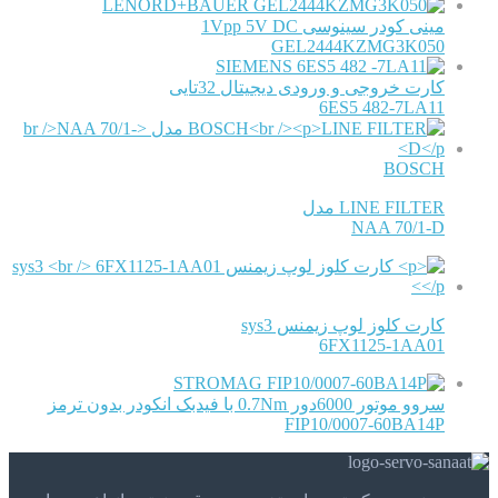
LENORD+BAUER
مینی کودر سینوسی 1Vpp 5V DC
GEL2444KZMG3K050
SIEMENS
کارت خروجی و ورودی دیجیتال 32تایی
6ES5 482-7LA11
BOSCH
LINE FILTER مدل
NAA 70/1-D
کارت کلوز لوپ زیمنس sys3
6FX1125-1AA01
STROMAG
سروو موتور 6000دور 0.7Nm با فیدبک انکودر بدون ترمز
FIP10/0007-60BA14P