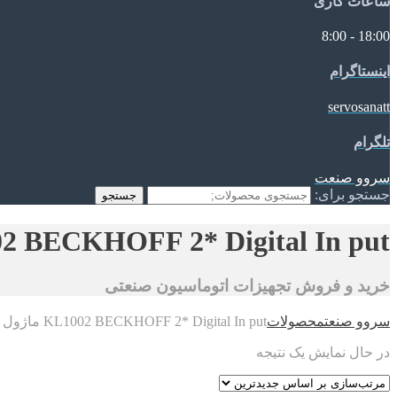
ساعات کاری
18:00 - 8:00
اینستاگرام
servosanatt
تلگرام
سروو صنعت
جستجو برای:
جستجو
KL1002 BECKHOFF 2* Digital In put
خرید و فروش تجهیزات اتوماسیون صنعتی
سروو صنعت
محصولات
KL1002 BECKHOFF 2* Digital In put ماژول
در حال نمایش یک نتیجه