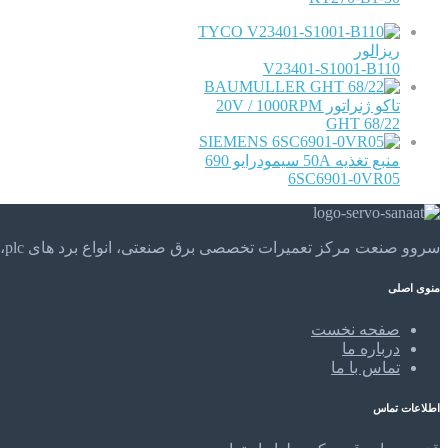
TYCO
ریزالور
V23401-S1001-B110
BAUMULLER
تاکو ژنراتور 20V / 1000RPM
GHT 68/22
SIEMENS
منبع تغذیه 50A سیمودرایو 690
6SC6901-0VR05
سروو صنعت مرکز تعمیرات تخصصی برق صنعتی، انواع برد های plc، موتور های الکتریکی و . . . تعمیرات تخصصی و مهندسی را در مرکز تعمیرات تخصصی سروو صنعت تجربه کنید.
منوی اصلی
صفحه نخست
درباره ما
تماس با ما
اطلاعات تماس