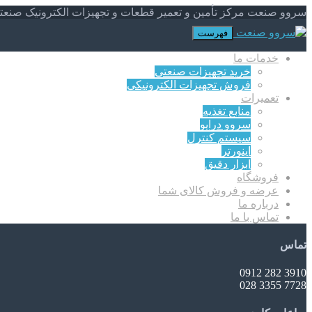
سروو صنعت مرکز تأمین و تعمیر قطعات و تجهیزات الکترونیک صنعت
فهرست
خدمات ما
خرید تجهیزات صنعتی
فروش تجهیزات الکترونیکی
تعمیرات
منابع تغذیه
سروو درایو
سیستم کنترل
اینورتر
ابزار دقیق
فروشگاه
عرضه و فروش کالای شما
درباره ما
تماس با ما
تماس
3910 282 0912
7728 3355 028