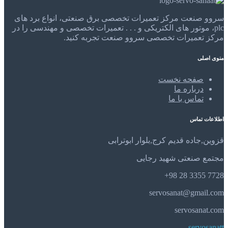
سروو صنعت مرکز تعمیرات تخصصی برق صنعتی، انواع برد های
plc، موتور های الکتریکی و . . . تعمیرات تخصصی و مهندسی را در
مرکز تعمیرات تخصصی سروو صنعت تجربه کنید.
منوی اصلی
صفحه نخست
درباره ما
تماس با ما
اطلاعات تماس
قزوین,جاده قدیم کرج,بلوار ابوترابی
مجتمع صنعتی شهید رجایی
7728 3355 28 98+
servosanat@gmail.com
servosanat.com
servosanatt