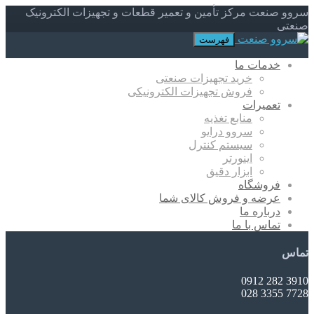
سروو صنعت مرکز تأمین و تعمیر قطعات و تجهیزات الکترونیک
صنعتی
فهرست
خدمات ما
خرید تجهیزات صنعتی
فروش تجهیزات الکترونیکی
تعمیرات
منابع تغذیه
سروو درایو
سیستم کنترل
اینورتر
ابزار دقیق
فروشگاه
عرضه و فروش کالای شما
درباره ما
تماس با ما
تماس
3910 282 0912
7728 3355 028