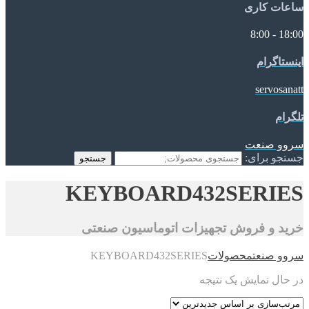
ساعات کاری
18:00 - 8:00
اینستاگرام
servosanatt
تلگرام
سروو صنعت
جستجو برای:
جستجو
KEYBOARD432SERIES
خرید و فروش تجهیزات اتوماسیون صنعتی
سروو صنعت
محصولات
KEYBOARD432SERIES
در حال نمایش یک نتیجه