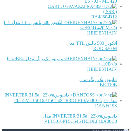
LS 703 - ML 420
CARLO GAVAZZI
( SSR )
RA4850-D12
HEIDENHAIN
انکودر 500 پالس TTL مدل
ROD 420 M
HEIDENHAIN
مانیتور تک رنگ مدل
BE 110B
DANFOSS
دانفوسINVERTER 31.5a , 23kva مدل
VLT5016PT5C54STR3DLF10A00C0