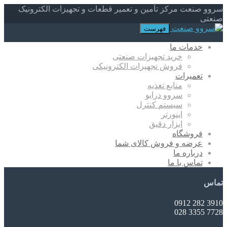
سروو صنعت مرکز تأمین و تعمیر قطعات و تجهیزات الکترونیک
صنعتی
فهرست
خدمات ما
خرید تجهیزات صنعتی
فروش تجهیزات الکترونیکی
تعمیرات
منابع تغذیه
سروو درایو
سیستم کنترل
اینورتر
ابزار دقیق
فروشگاه
عرضه و فروش کالای شما
درباره ما
تماس با ما
تماس
3910 282 0912
7728 3355 028