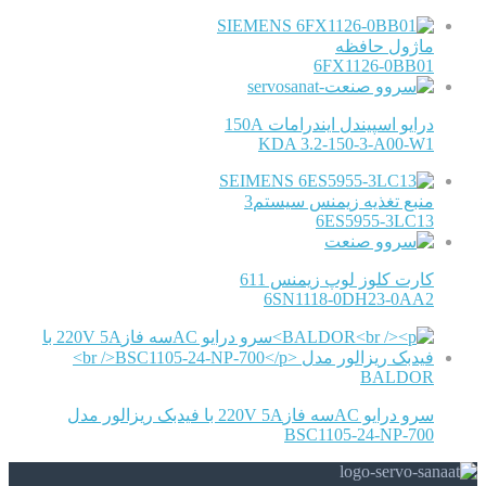
SIEMENS
ماژول حافظه
6FX1126-0BB01
درایو اسپیندل ایندرامات 150A
KDA 3.2-150-3-A00-W1
SEIMENS
منبع تغذیه زیمنس سیستم3
6ES5955-3LC13
کارت کلوز لوپ زیمنس 611
6SN1118-0DH23-0AA2
BALDOR
سرو درایو ACسه فاز220V 5A با فیدبک ریزالور مدل
BSC1105-24-NP-700