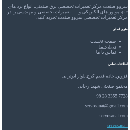
سروو صنعت مرکز تعمیرات تخصصی برق صنعتی، انواع برد های
plc، موتور های الکتریکی و . . . تعمیرات تخصصی و مهندسی را در
مرکز تعمیرات تخصصی سروو صنعت تجربه کنید.
منوی اصلی
صفحه نخست
درباره ما
تماس با ما
اطلاعات تماس
قزوین,جاده قدیم کرج,بلوار ابوترابی
مجتمع صنعتی شهید رجایی
7728 3355 28 98+
servosanat@gmail.com
servosanat.com
servosanatt