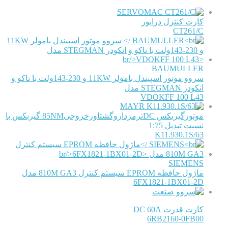
SERVOMAC
کارت کنترل درایور
CT261/C
BAUMULLER
سروو موتور اسپیندل بامولر 11KW و 230-143ولت با تاکو و
انکودر STEGMAN مدل
VDOKFF 100 L43
MAYR
موتورگیربکس DCترمزداروگشتاورخروجی85NM گیربکس با
نسبت تبدیل 1:75
63/K11.930.1S
SIEMENS
ماژول حافظه EPROM سیستم کنترل 810M GA3 مدل
6FX1821-1BX01-2D
کارت قدرت DC 60A
6RB2160-0FB00