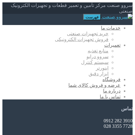
سروو صنعت مرکز تأمین و تعمیر قطعات و تجهیزات الکترونیک
صنعتی
فهرست
خدمات ما
خرید تجهیزات صنعتی
فروش تجهیزات الکترونیکی
تعمیرات
منابع تغذیه
سروو درایو
سیستم کنترل
اینورتر
ابزار دقیق
فروشگاه
عرضه و فروش کالای شما
درباره ما
تماس با ما
تماس
3910 282 0912
7728 3355 028