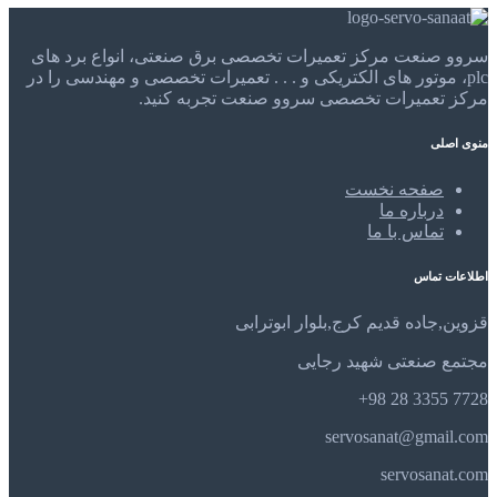
سروو صنعت مرکز تعمیرات تخصصی برق صنعتی، انواع برد های
plc، موتور های الکتریکی و . . . تعمیرات تخصصی و مهندسی را در
مرکز تعمیرات تخصصی سروو صنعت تجربه کنید.
منوی اصلی
صفحه نخست
درباره ما
تماس با ما
اطلاعات تماس
قزوین,جاده قدیم کرج,بلوار ابوترابی
مجتمع صنعتی شهید رجایی
7728 3355 28 98+
servosanat@gmail.com
servosanat.com