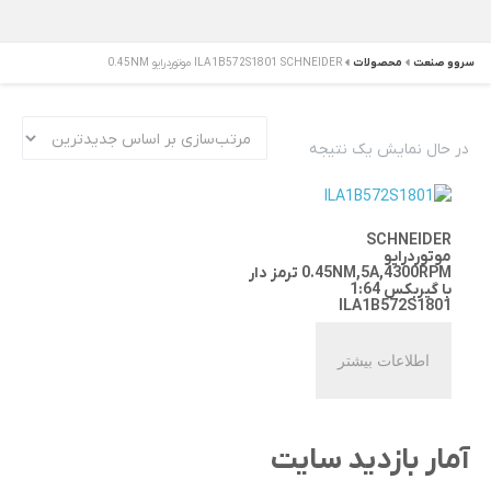
سروو صنعت
محصولات
ILA1B572S1801 SCHNEIDER موتوردرایو 0.45NM
در حال نمایش یک نتیجه
SCHNEIDER
موتوردرایو
0.45NM,5A,4300RPM ترمز دار
با گیربکس 1:64
ILA1B572S1801
اطلاعات بیشتر
آمار بازدید سایت