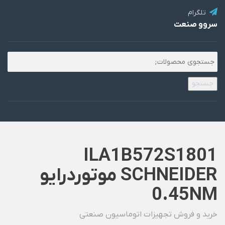
تلگرام
سروو صنعت
جستجو
ILA1B572S1801
SCHNEIDER موتوردرایو
0.45NM
خرید و فروش تجهیزات اتوماسیون صنعتی