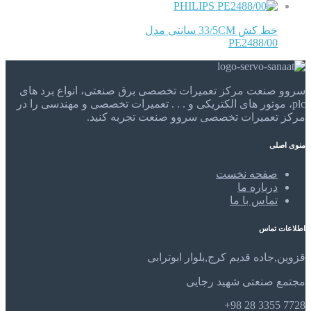
PHILIPS
خط کش 33/5CM سانتی مدل
PE2488/00
سروو صنعت مرکز تعمیرات تخصصی برق صنعتی، انواع برد های
plc، موتور های الکتریکی و . . . تعمیرات تخصصی و مهندسی را در
مرکز تعمیرات تخصصی سروو صنعت تجربه کنید.
منوی اصلی
صفحه نخست
درباره ما
تماس با ما
اطلاعات تماس
قزوین,جاده قدیم کرج,بلوار ابوترابی
مجتمع صنعتی شهید رجایی
7728 3355 28 98+