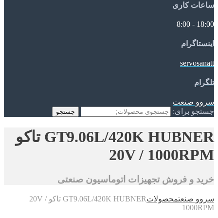
ساعات کاری
18:00 - 8:00
اینستاگرام
servosanatt
تلگرام
سروو صنعت
جستجو برای:
جستجو
GT9.06L/420K HUBNER تاکو
20V / 1000RPM
خرید و فروش تجهیزات اتوماسیون صنعتی
سروو صنعت
محصولات
GT9.06L/420K HUBNER تاکو 20V /
1000RPM