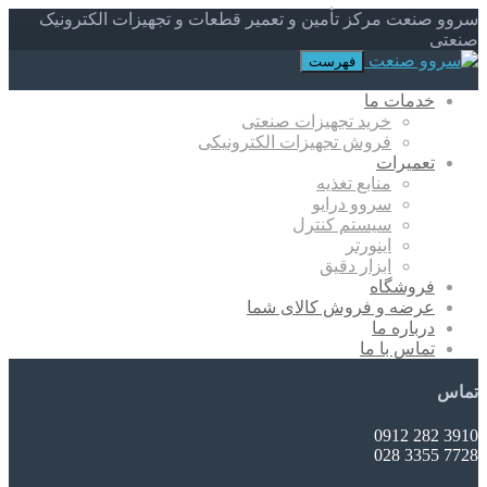
سروو صنعت مرکز تأمین و تعمیر قطعات و تجهیزات الکترونیک
صنعتی
فهرست
خدمات ما
خرید تجهیزات صنعتی
فروش تجهیزات الکترونیکی
تعمیرات
منابع تغذیه
سروو درایو
سیستم کنترل
اینورتر
ابزار دقیق
فروشگاه
عرضه و فروش کالای شما
درباره ما
تماس با ما
تماس
3910 282 0912
7728 3355 028