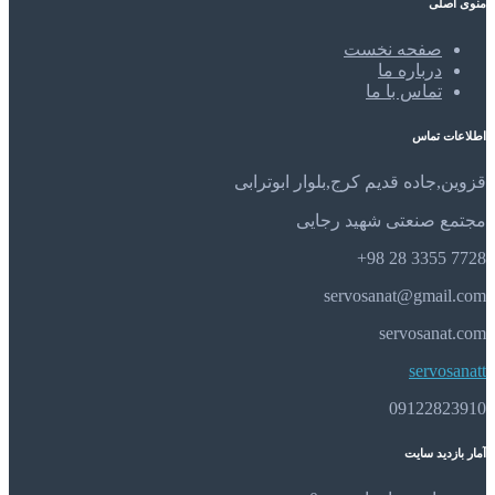
منوی اصلی
صفحه نخست
درباره ما
تماس با ما
اطلاعات تماس
قزوین,جاده قدیم کرج,بلوار ابوترابی
مجتمع صنعتی شهید رجایی
7728 3355 28 98+
servosanat@gmail.com
servosanat.com
servosanatt
09122823910
آمار بازدید سایت