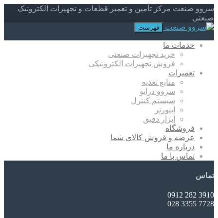
سروو صنعت مرکز تأمین و تعمیر قطعات و تجهیزات الکترونیک
صنعتی
فهرست
خدمات ما
خرید تجهیزات صنعتی
فروش تجهیزات الکترونیکی
تعمیرات
منابع تغذیه
سروو درایو
سیستم کنترل
اینورتر
ابزار دقیق
فروشگاه
عرضه و فروش کالای شما
درباره ما
تماس با ما
تماس
3910 282 0912
7728 3355 028