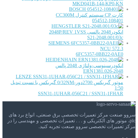
MKD041B-144-KP0-KN
BOSCH
کارت CP سیستم کنترل CC300M
054512-108401
HENGSTLER
انکودر2048 پالسی 2048P/REV 1VSS
S21-2048.001/03c
SIEMENS
NCU 572.3
6FC5357-0BB22-0AE0
HEIDENHAIN
انکودرسینوسی-ولتاژی 2048 پالس
ERN1381.026-2048
LENZE
موتور گیربکس 2700دور-0/32NM گیربکس با نسبت تبدیل
1:50
SSN31-1UHAR-056C21 / SSN31-1FHAR
سروو صنعت مرکز تعمیرات تخصصی برق صنعتی، انواع برد های
plc، موتور های الکتریکی و . . . تعمیرات تخصصی و مهندسی را در
مرکز تعمیرات تخصصی سروو صنعت تجربه کنید.