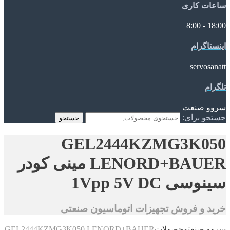
ساعات کاری
18:00 - 8:00
اینستاگرام
servosanatt
تلگرام
سروو صنعت
جستجو برای:
جستجو
GEL2444KZMG3K050
LENORD+BAUER مینی کودر
سینوسی 1Vpp 5V DC
خرید و فروش تجهیزات اتوماسیون صنعتی
سروو صنعت
محصولات
GEL2444KZMG3K050 LENORD+BAUER