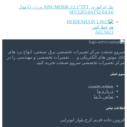
پنل اپراتوری ,SINUMERIK،12.1"TFT ورژن G مدل
6FC5203-0AF52-0AA0
HEIDENHAIN
هد خط کش
AELS623
سروو صنعت مرکز تعمیرات تخصصی برق صنعتی، انواع برد های
plc، موتور های الکتریکی و . . . تعمیرات تخصصی و مهندسی را در
مرکز تعمیرات تخصصی سروو صنعت تجربه کنید.
منوی اصلی
صفحه نخست
درباره ما
تماس با ما
اطلاعات تماس
قزوین,جاده قدیم کرج,بلوار ابوترابی