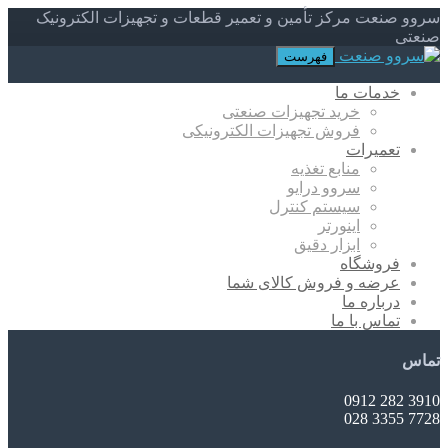
سروو صنعت مرکز تأمین و تعمیر قطعات و تجهیزات الکترونیک
صنعتی
فهرست
خدمات ما
خرید تجهیزات صنعتی
فروش تجهیزات الکترونیکی
تعمیرات
منابع تغذیه
سروو درایو
سیستم کنترل
اینورتر
ابزار دقیق
فروشگاه
عرضه و فروش کالای شما
درباره ما
تماس با ما
تماس
3910 282 0912
7728 3355 028