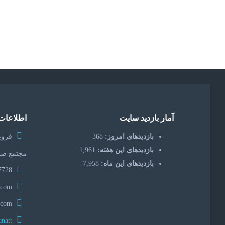
آمار بازدید سایت
اطلاعات
بازدیدهای امروز:
368
قزوین
بازدیدهای این هفته:
1,961
مجتمع صن
بازدیدهای این ماه:
7,958
7728 3355 28 98+
servosanat@gmail.com
servosanat.com
servosanatt