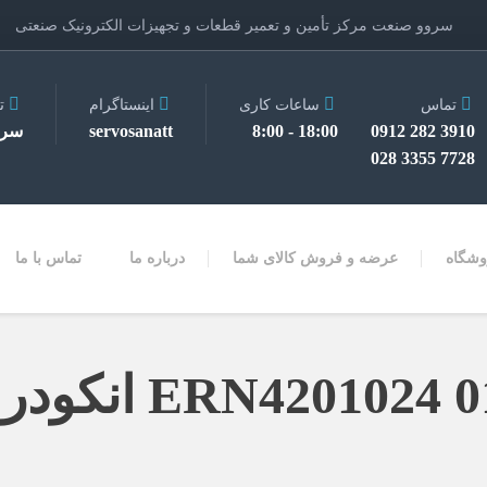
سروو صنعت مرکز تأمین و تعمیر قطعات و تجهیزات الکترونیک صنعتی
تماس
ساعات کاری
اینستاگرام
ت
3910 282 0912
18:00 - 8:00
servosanatt
سرو
7728 3355 028
وشگاه
عرضه و فروش کالای شما
درباره ما
تماس با ما
ER انکودر TTL 1024