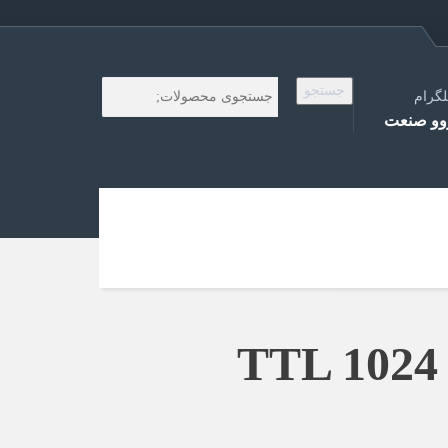
جستجو
لگرام
و صنعت