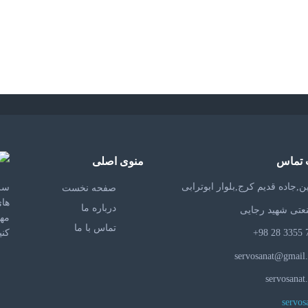
 تماس
منوی اصلی
,جاده قدیم کرج,بلوار ابوترابی
سر
صفحه نخست
درباره ما
عتی شهید رجایی
مه
تماس با ما
کنی