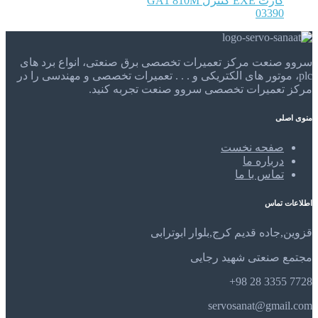
کارت EXE کنترل GA1 810M
03390
سروو صنعت مرکز تعمیرات تخصصی برق صنعتی، انواع برد های
plc، موتور های الکتریکی و . . . تعمیرات تخصصی و مهندسی را در
مرکز تعمیرات تخصصی سروو صنعت تجربه کنید.
منوی اصلی
صفحه نخست
درباره ما
تماس با ما
اطلاعات تماس
قزوین,جاده قدیم کرج,بلوار ابوترابی
مجتمع صنعتی شهید رجایی
7728 3355 28 98+
servosanat@gmail.com