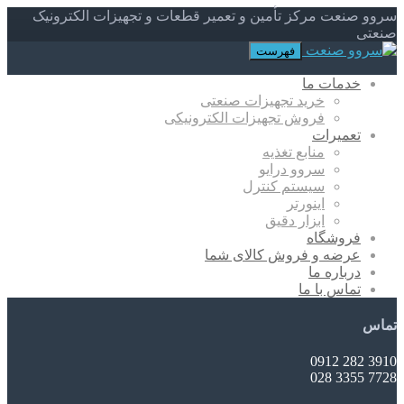
سروو صنعت مرکز تأمین و تعمیر قطعات و تجهیزات الکترونیک
صنعتی
فهرست
خدمات ما
خرید تجهیزات صنعتی
فروش تجهیزات الکترونیکی
تعمیرات
منابع تغذیه
سروو درایو
سیستم کنترل
اینورتر
ابزار دقیق
فروشگاه
عرضه و فروش کالای شما
درباره ما
تماس با ما
تماس
3910 282 0912
7728 3355 028