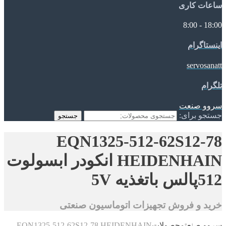
ساعات کاری
18:00 - 8:00
اینستاگرام
servosanatt
تلگرام
سروو صنعت
جستجو برای:
جستجو
EQN1325-512-62S12-78
HEIDENHAIN انکودر ابسولوت
512پالس باتغذیه 5V
خرید و فروش تجهیزات اتوماسیون صنعتی
سروو صنعت
محصولات
EQN1325-512-62S12-78 HEIDENHAIN