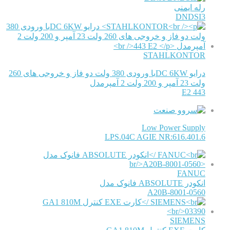
رله ایمنی
DNDSI3
STAHLKONTOR
درایو DC 6KWبا ورودی 380 ولت دو فاز و خروجی های 260
ولت 23 آمپر و 200 ولت 2 آمپرمدل
443 E2
Low Power Supply
LPS.04C AGIE NR:616.401.6
FANUC
انکودر ABSOLUTE فانوک مدل
A20B-8001-0560
SIEMENS