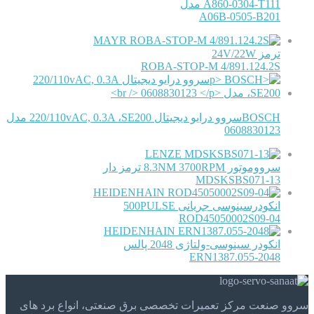
A860-0304-T111 مدل
A06B-0505-B201
MAYR
ترمز 24V/22W
ROBA-STOP-M 4/891.124.2S
BOSCHسروو درایو دیجیتال 220/110vAC, 0.3A ،SE200 مدل
0608830123
LENZE
سرووموتور 8.3NM 3700RPM ترمز دار
MDSKSBS071-13
HEIDENHAIN
انکودرسینوسی جریانی 500PULSE
ROD45050002S09-04
HEIDENHAIN
انکودر سینوسی-ولتاژی 2048 پالس
ERN1387.055-2048
سروو صنعت مرکز تعمیرات تخصصی برق صنعتی، انواع برد های