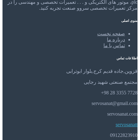
plc، موتور های الکتریکی و . . . تعمیرات تخصصی و مهندسی را در
مرکز تعمیرات تخصصی سروو صنعت تجربه کنید.
منوی اصلی
صفحه نخست
درباره ما
تماس با ما
اطلاعات تماس
قزوین,جاده قدیم کرج,بلوار ابوترابی
مجتمع صنعتی شهید رجایی
7728 3355 28 98+
servosanat@gmail.com
servosanat.com
servosanatt
09122823910