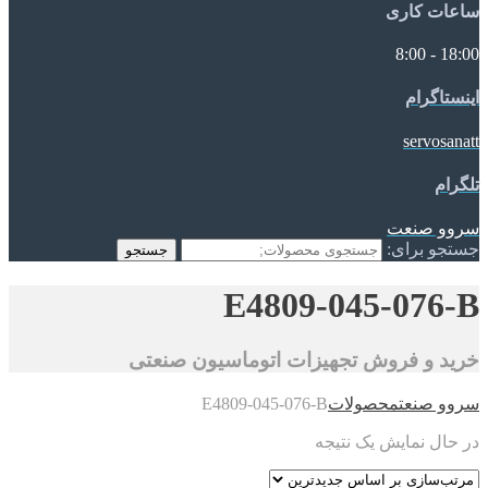
ساعات کاری
18:00 - 8:00
اینستاگرام
servosanatt
تلگرام
سروو صنعت
جستجو برای:
جستجو
E4809-045-076-B
خرید و فروش تجهیزات اتوماسیون صنعتی
سروو صنعت
محصولات
E4809-045-076-B
در حال نمایش یک نتیجه