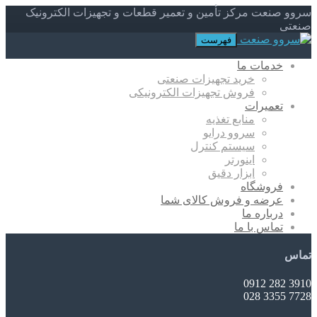
سروو صنعت مرکز تأمین و تعمیر قطعات و تجهیزات الکترونیک
صنعتی
فهرست
خدمات ما
خرید تجهیزات صنعتی
فروش تجهیزات الکترونیکی
تعمیرات
منابع تغذیه
سروو درایو
سیستم کنترل
اینورتر
ابزار دقیق
فروشگاه
عرضه و فروش کالای شما
درباره ما
تماس با ما
تماس
3910 282 0912
7728 3355 028