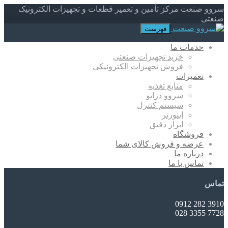
سروو صنعت مرکز تأمین و تعمیر قطعات و تجهیزات الکترونیک
صنعتی
فهرست
خدمات ما
خرید تجهیزات صنعتی
فروش تجهیزات الکترونیکی
تعمیرات
منابع تغذیه
سروو درایو
سیستم کنترل
اینورتر
ابزار دقیق
فروشگاه
عرضه و فروش کالای شما
درباره ما
تماس با ما
تماس
3910 282 0912
7728 3355 028