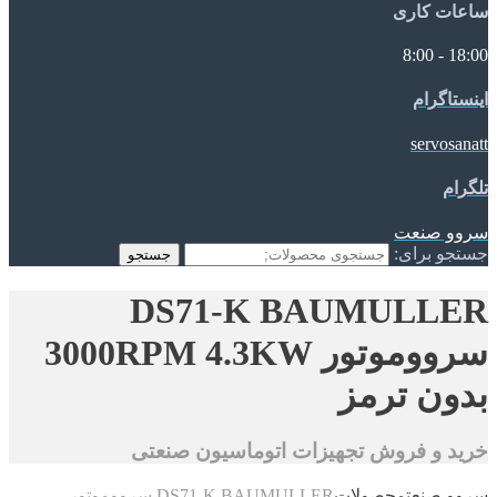
ساعات کاری
18:00 - 8:00
اینستاگرام
servosanatt
تلگرام
سروو صنعت
جستجو برای:
جستجو
DS71-K BAUMULLER
سرووموتور 3000RPM 4.3KW
بدون ترمز
خرید و فروش تجهیزات اتوماسیون صنعتی
سروو صنعت
محصولات
DS71-K BAUMULLER سرووموتور