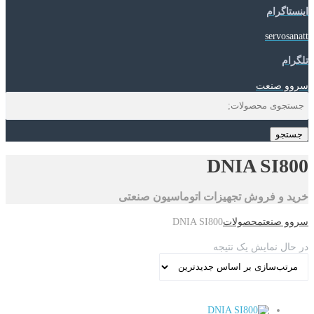
اینستاگرام
servosanatt
تلگرام
سروو صنعت
جستجو
DNIA SI800
خرید و فروش تجهیزات اتوماسیون صنعتی
سروو صنعت
محصولات
DNIA SI800
در حال نمایش یک نتیجه