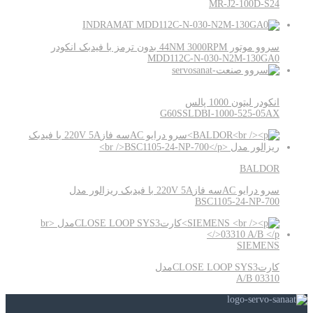
MR-J2-100D-S24
INDRAMAT
سروو موتور 44NM 3000RPM بدون ترمز با فیدبک انکودر
MDD112C-N-030-N2M-130GA0
انکودر لیتون 1000 پالس
G60SSLDBI-1000-525-05AX
BALDOR
سرو درایو ACسه فاز220V 5A با فیدبک ریزالور مدل
BSC1105-24-NP-700
SIEMENS
کارتCLOSE LOOP SYS3مدل
03310 A/B