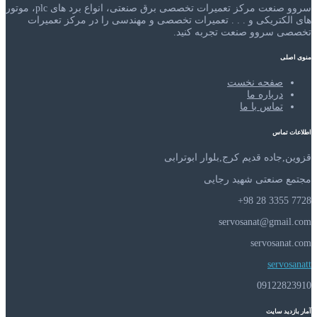
سروو صنعت مرکز تعمیرات تخصصی برق صنعتی، انواع برد های plc، موتور
های الکتریکی و . . . تعمیرات تخصصی و مهندسی را در مرکز تعمیرات
تخصصی سروو صنعت تجربه کنید.
منوی اصلی
صفحه نخست
درباره ما
تماس با ما
اطلاعات تماس
قزوین,جاده قدیم کرج,بلوار ابوترابی
مجتمع صنعتی شهید رجایی
7728 3355 28 98+
servosanat@gmail.com
servosanat.com
servosanatt
09122823910
آمار بازدید سایت