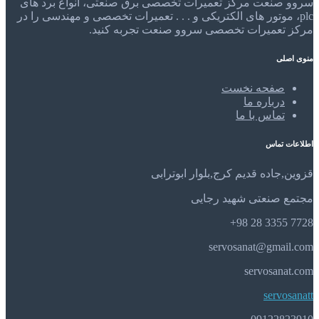
سروو صنعت مرکز تعمیرات تخصصی برق صنعتی، انواع برد های
plc، موتور های الکتریکی و . . . تعمیرات تخصصی و مهندسی را در
مرکز تعمیرات تخصصی سروو صنعت تجربه کنید.
منوی اصلی
صفحه نخست
درباره ما
تماس با ما
اطلاعات تماس
قزوین,جاده قدیم کرج,بلوار ابوترابی
مجتمع صنعتی شهید رجایی
7728 3355 28 98+
servosanat@gmail.com
servosanat.com
servosanatt