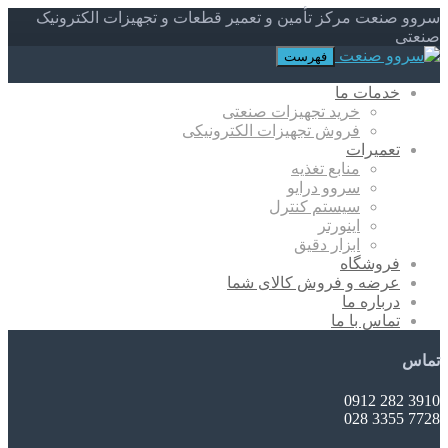
سروو صنعت مرکز تأمین و تعمیر قطعات و تجهیزات الکترونیک
صنعتی
فهرست
خدمات ما
خرید تجهیزات صنعتی
فروش تجهیزات الکترونیکی
تعمیرات
منابع تغذیه
سروو درایو
سیستم کنترل
اینورتر
ابزار دقیق
فروشگاه
عرضه و فروش کالای شما
درباره ما
تماس با ما
تماس
3910 282 0912
7728 3355 028