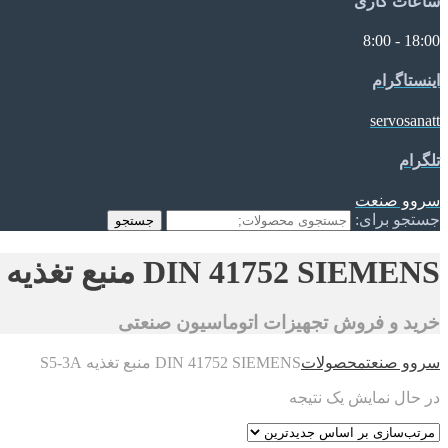
ساعات کاری
18:00 - 8:00
اینستاگرام
servosanatt
تلگرام
سروو صنعت
جستجو برای:
جستجو
DIN 41752 SIEMENS منبع تغذیه S5-3A
خرید و فروش تجهیزات اتوماسیون صنعتی
سروو صنعت
محصولات
DIN 41752 SIEMENS منبع تغذیه S5-3A
در حال نمایش یک نتیجه