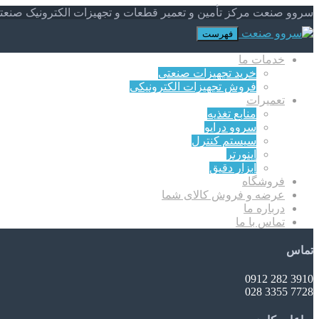
سروو صنعت مرکز تأمین و تعمیر قطعات و تجهیزات الکترونیک صنعت
فهرست
خدمات ما
خرید تجهیزات صنعتی
فروش تجهیزات الکترونیکی
تعمیرات
منابع تغذیه
سروو درایو
سیستم کنترل
اینورتر
ابزار دقیق
فروشگاه
عرضه و فروش کالای شما
درباره ما
تماس با ما
تماس
3910 282 0912
7728 3355 028