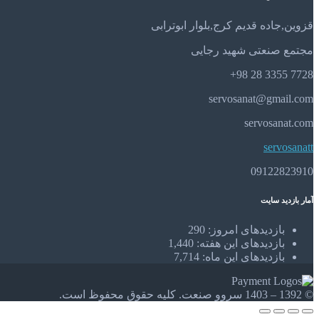
قزوین,جاده قدیم کرج,بلوار ابوترابی
مجتمع صنعتی شهید رجایی
7728 3355 28 98+
servosanat@gmail.com
servosanat.com
servosanatt
09122823910
آمار بازدید سایت
بازدیدهای امروز:
290
بازدیدهای این هفته:
1,440
بازدیدهای این ماه:
7,714
© 1392 – 1403 سروو صنعت. کلیه حقوق محفوظ است.