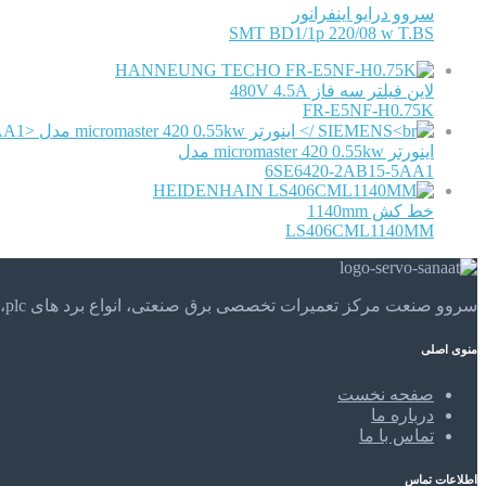
سروو درایو اینفرانور
SMT BD1/1p 220/08 w T.BS
HANNEUNG TECHO
لاین فیلتر سه فاز 480V 4.5A
FR-E5NF-H0.75K
اینورتر micromaster 420 0.55kw مدل
6SE6420-2AB15-5AA1
HEIDENHAIN
خط کش 1140mm
LS406CML1140MM
سروو صنعت مرکز تعمیرات تخصصی برق صنعتی، انواع برد های plc، موتور های الکتریکی و . . . تعمیرات تخصصی و مهندسی را در مرکز تعمیرات تخصصی سروو صنعت تجربه کنید.
منوی اصلی
صفحه نخست
درباره ما
تماس با ما
اطلاعات تماس