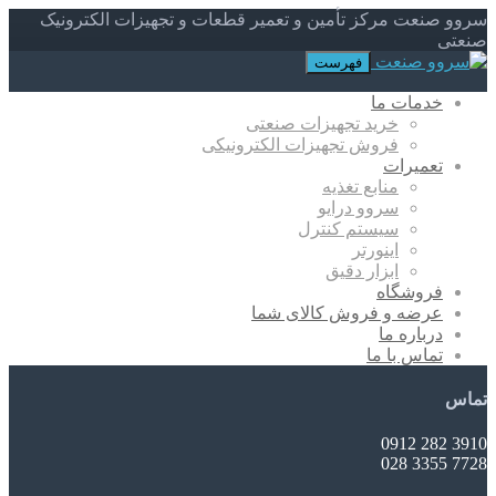
سروو صنعت مرکز تأمین و تعمیر قطعات و تجهیزات الکترونیک
صنعتی
فهرست
خدمات ما
خرید تجهیزات صنعتی
فروش تجهیزات الکترونیکی
تعمیرات
منابع تغذیه
سروو درایو
سیستم کنترل
اینورتر
ابزار دقیق
فروشگاه
عرضه و فروش کالای شما
درباره ما
تماس با ما
تماس
3910 282 0912
7728 3355 028