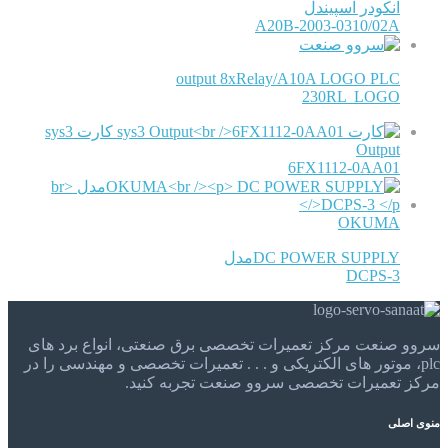
انکودر اسپیندل
A20B-2003-0310/02A
output 8xRelay/A10A LOGO PLC
230RL LOGO
کارت sys3
Output
6FX1112-0AA01
OKUMA
DC POWER SUPPLYمدل
DCPS-3
سروو صنعت مرکز تعمیرات تخصصی برق صنعتی، انواع برد های
plc، موتور های الکتریکی و . . . تعمیرات تخصصی و مهندسی را در
مرکز تعمیرات تخصصی سروو صنعت تجربه کنید.
منوی اصلی