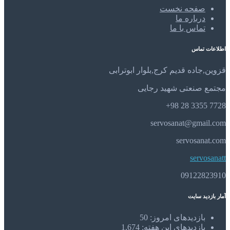
صفحه نخست
درباره ما
تماس با ما
اطلاعات تماس
قزوین,جاده قدیم کرج,بلوار ابوترابی
مجتمع صنعتی شهید رجایی
7728 3355 28 98+
servosanat@gmail.com
servosanat.com
servosanatt
09122823910
آمار بازدید سایت
بازدیدهای امروز:
50
بازدیدهای این هفته:
1,674