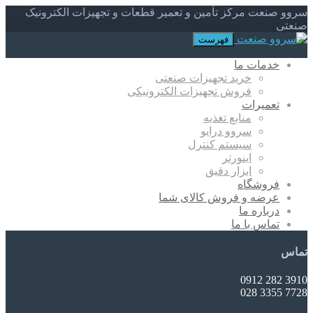
سروو صنعت مرکز تأمین و تعمیر قطعات و تجهیزات الکترونیک
صنعتی
فهرست
خدمات ما
خرید تجهیزات صنعتی
فروش تجهیزات الکترونیکی
تعمیرات
منابع تغذیه
سروو درایو
سیستم کنترل
اینورتر
ابزار دقیق
فروشگاه
عرضه و فروش کالای شما
درباره ما
تماس با ما
تماس
3910 282 0912
7728 3355 028