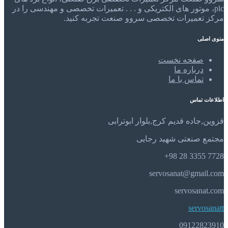
plc، موتور های الکتریکی و . . . تعمیرات تخصصی و مهندسی را در
مرکز تعمیرات تخصصی سروو صنعت تجربه کنید.
منوی اصلی
صفحه نخست
درباره ما
تماس با ما
اطلاعات تماس
قزوین,جاده قدیم کرج,بلوار ابوترابی
مجتمع صنعتی شهید رجایی
7728 3355 28 98+
servosanat@gmail.com
servosanat.com
servosanatt
09122823910