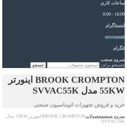
ساعات کاری
18:00 - 8:00
اینستاگرام
servosanatt
تلگرام
سروو صنعت
جستجو برای:
جستجو
BROOK CROMPTON اینورتر
55KW مدل SVVAC55K
خرید و فروش تجهیزات اتوماسیون صنعتی
سروو صنعت
محصولات
BROOK CROMPTON اینورتر 55KW مدل
SVVAC55K