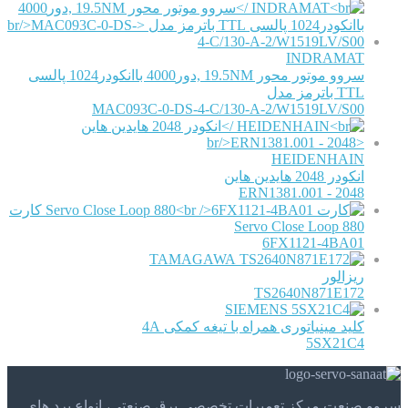
INDRAMAT
سروو موتور محور 19.5NM ,دور4000 باانکودر1024 پالسی
TTL باترمز مدل
MAC093C-0-DS-4-C/130-A-2/W1519LV/S00
HEIDENHAIN
انکودر 2048 هایدین هاین
ERN1381.001 - 2048
کارت
Servo Close Loop 880
6FX1121-4BA01
TAMAGAWA
ریزالور
TS2640N871E172
SIEMENS
کلید مینیاتوری همراه با تیغه کمکی 4A
5SX21C4
سروو صنعت مرکز تعمیرات تخصصی برق صنعتی، انواع برد های