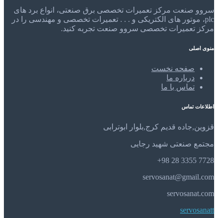
سروو صنعت مرکز تعمیرات تخصصی برق صنعتی، انواع برد های
plc، موتور های الکتریکی و . . . تعمیرات تخصصی و مهندسی را در
مرکز تعمیرات تخصصی سروو صنعت تجربه کنید.
منوی اصلی
صفحه نخست
درباره ما
تماس با ما
اطلاعات تماس
قزوین,جاده قدیم کرج,بلوار ابوترابی
مجتمع صنعتی شهید رجایی
7728 3355 28 98+
servosanat@gmail.com
servosanat.com
servosanatt