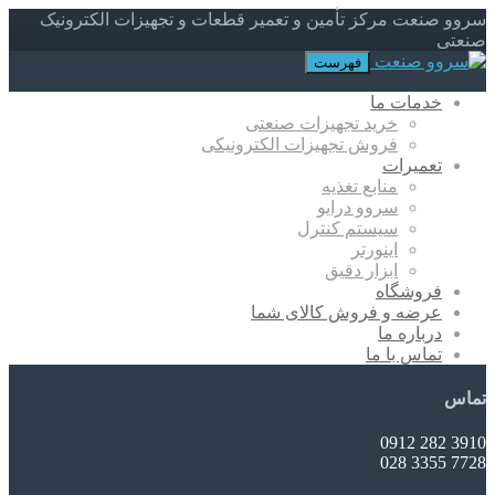
سروو صنعت مرکز تأمین و تعمیر قطعات و تجهیزات الکترونیک
صنعتی
فهرست
خدمات ما
خرید تجهیزات صنعتی
فروش تجهیزات الکترونیکی
تعمیرات
منابع تغذیه
سروو درایو
سیستم کنترل
اینورتر
ابزار دقیق
فروشگاه
عرضه و فروش کالای شما
درباره ما
تماس با ما
تماس
3910 282 0912
7728 3355 028