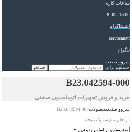
ساعات کاری
18:00 - 8:00
اینستاگرام
servosanatt
تلگرام
سروو صنعت
جستجو برای:
جستجو
B23.042594-000
خرید و فروش تجهیزات اتوماسیون صنعتی
سروو صنعت
محصولات
B23.042594-000
در حال نمایش یک نتیجه