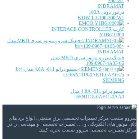
INDRAMAT
درایور دوبل 100A
KDW 1.1-100-300-W1
EMCO
کارت INTERACE CONTROLLER
Y1B610000
INDRAMAT
فیدبک سروو موتور سری MKD مدل
109-0967-4A03-06
SIEMENS
سیمو درایو 611- 4.8A مدل
6SN1118-0AE11-0AA0
سروو صنعت مرکز تعمیرات تخصصی برق صنعتی، انواع برد های
plc، موتور های الکتریکی و . . . تعمیرات تخصصی و مهندسی را در
مرکز تعمیرات تخصصی سروو صنعت تجربه کنید.