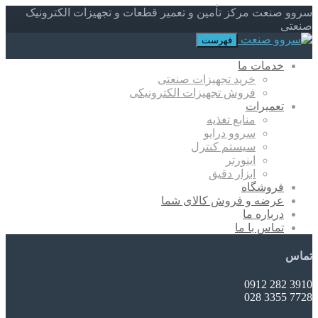
سروو صنعت مرکز تأمین و تعمیر قطعات و تجهیزات الکترونیک
صنعتی
فهرست
خدمات ما
خرید تجهیزات صنعتی
فروش تجهیزات الکترونیکی
تعمیرات
منابع تغذیه
سروو درایو
سیستم کنترل
اینورتر
ابزار دقیق
فروشگاه
عرضه و فروش کالای شما
درباره ما
تماس با ما
تماس
3910 282 0912
7728 3355 028