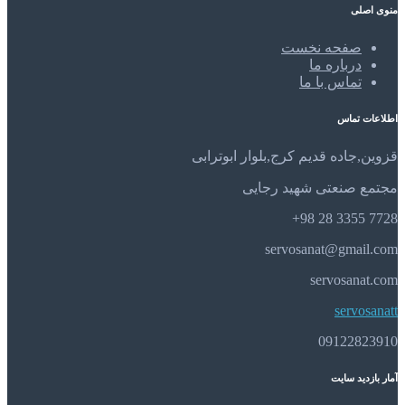
منوی اصلی
صفحه نخست
درباره ما
تماس با ما
اطلاعات تماس
قزوین,جاده قدیم کرج,بلوار ابوترابی
مجتمع صنعتی شهید رجایی
7728 3355 28 98+
servosanat@gmail.com
servosanat.com
servosanatt
09122823910
آمار بازدید سایت