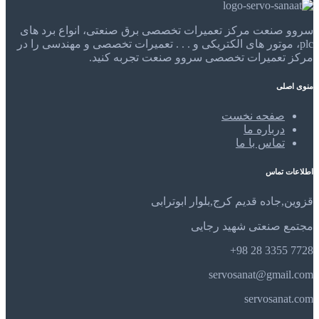
سروو صنعت مرکز تعمیرات تخصصی برق صنعتی، انواع برد های
plc، موتور های الکتریکی و . . . تعمیرات تخصصی و مهندسی را در
مرکز تعمیرات تخصصی سروو صنعت تجربه کنید.
منوی اصلی
صفحه نخست
درباره ما
تماس با ما
اطلاعات تماس
قزوین,جاده قدیم کرج,بلوار ابوترابی
مجتمع صنعتی شهید رجایی
7728 3355 28 98+
servosanat@gmail.com
servosanat.com