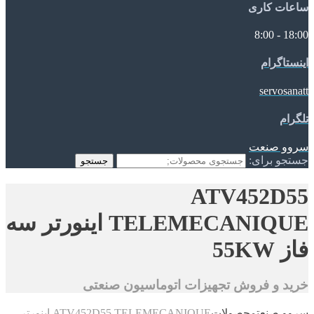
ساعات کاری
18:00 - 8:00
اینستاگرام
servosanatt
تلگرام
سروو صنعت
جستجو برای:
جستجو
ATV452D55
TELEMECANIQUE اینورتر سه
فاز 55KW
خرید و فروش تجهیزات اتوماسیون صنعتی
سروو صنعت
محصولات
ATV452D55 TELEMECANIQUE اینورتر