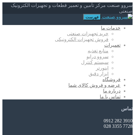
سروو صنعت مرکز تأمین و تعمیر قطعات و تجهیزات الکترونیک
صنعتی
فهرست
خدمات ما
خرید تجهیزات صنعتی
فروش تجهیزات الکترونیکی
تعمیرات
منابع تغذیه
سروو درایو
سیستم کنترل
اینورتر
ابزار دقیق
فروشگاه
عرضه و فروش کالای شما
درباره ما
تماس با ما
تماس
3910 282 0912
7728 3355 028