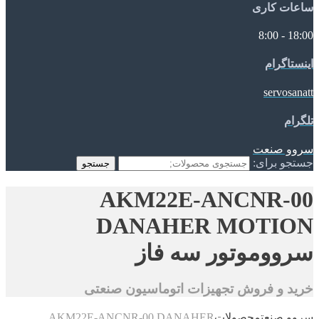
ساعات کاری
18:00 - 8:00
اینستاگرام
servosanatt
تلگرام
سروو صنعت
جستجو برای:
جستجو
AKM22E-ANCNR-00
DANAHER MOTION
سرووموتور سه فاز
خرید و فروش تجهیزات اتوماسیون صنعتی
سروو صنعت
محصولات
AKM22E-ANCNR-00 DANAHER