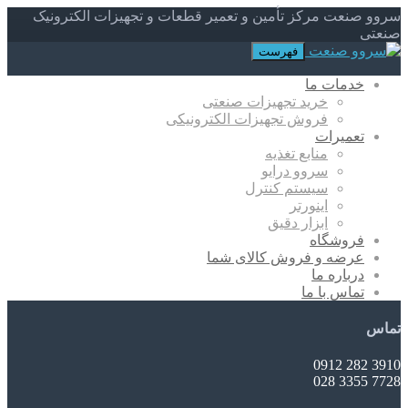
سروو صنعت مرکز تأمین و تعمیر قطعات و تجهیزات الکترونیک
صنعتی
فهرست
خدمات ما
خرید تجهیزات صنعتی
فروش تجهیزات الکترونیکی
تعمیرات
منابع تغذیه
سروو درایو
سیستم کنترل
اینورتر
ابزار دقیق
فروشگاه
عرضه و فروش کالای شما
درباره ما
تماس با ما
تماس
3910 282 0912
7728 3355 028