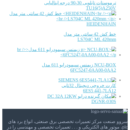
ترموستات تابلویی 30-90 درجه ایتالیایی
TU16(5)A250V
HEIDENHAIN
خط کش 42 سانتی متر مدل
LS704C ML 420mm
NCU-BOX زیمنس سیمودرایو 611 مدل
6FC5247-0AA00-0AA2
SIEMENS
کارت خروجی دیجیتال 32تایی
6ES5 441-7LA12
درایو DC 32A 12KW
DGNR-030S
سروو صنعت مرکز تعمیرات تخصصی برق صنعتی، انواع برد های
plc، موتور های الکتریکی و . . . تعمیرات تخصصی و مهندسی را در