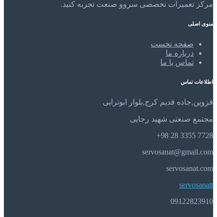
مرکز تعمیرات تخصصی سروو صنعت تجربه کنید.
منوی اصلی
صفحه نخست
درباره ما
تماس با ما
اطلاعات تماس
قزوین,جاده قدیم کرج,بلوار ابوترابی
مجتمع صنعتی شهید رجایی
7728 3355 28 98+
servosanat@gmail.com
servosanat.com
servosanatt
09122823910