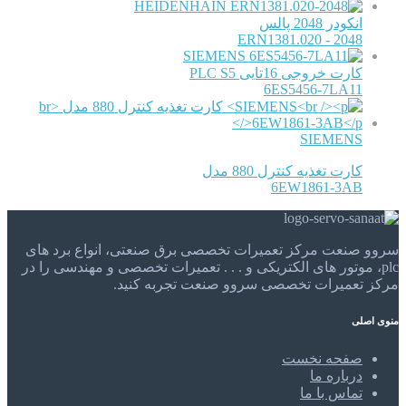
HEIDENHAIN
انکودر 2048 پالس
ERN1381.020 - 2048
SIEMENS
کارت خروجی 16تایی PLC S5
6ES5456-7LA11
SIEMENS
کارت تغذیه کنترل 880 مدل
6EW1861-3AB
سروو صنعت مرکز تعمیرات تخصصی برق صنعتی، انواع برد های
plc، موتور های الکتریکی و . . . تعمیرات تخصصی و مهندسی را در
مرکز تعمیرات تخصصی سروو صنعت تجربه کنید.
منوی اصلی
صفحه نخست
درباره ما
تماس با ما