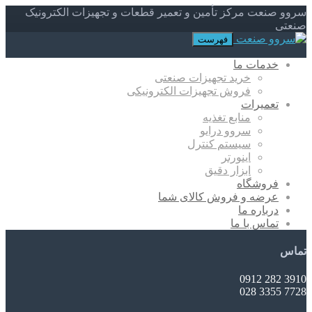
سروو صنعت مرکز تأمین و تعمیر قطعات و تجهیزات الکترونیک
صنعتی
فهرست
خدمات ما
خرید تجهیزات صنعتی
فروش تجهیزات الکترونیکی
تعمیرات
منابع تغذیه
سروو درایو
سیستم کنترل
اینورتر
ابزار دقیق
فروشگاه
عرضه و فروش کالای شما
درباره ما
تماس با ما
تماس
3910 282 0912
7728 3355 028