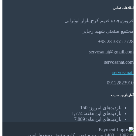
اطلاعات تماس
قزوین,جاده قدیم کرج,بلوار ابوترابی
مجتمع صنعتی شهید رجایی
7728 3355 28 98+
servosanat@gmail.com
servosanat.com
servosanatt
09122823910
آمار بازدید سایت
بازدیدهای امروز:
150
بازدیدهای این هفته:
1,774
بازدیدهای این ماه:
7,889
© 1392 – 1403 سروو صنعت. کلیه حقوق محفوظ است.