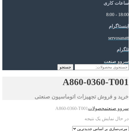
ساعات کاری
18:00 - 8:00
اینستاگرام
servosanatt
تلگرام
سروو صنعت
جستجو
جستجو
برای:
A860-0360-T001
خرید و فروش تجهیزات اتوماسیون صنعتی
سروو صنعت
محصولات
A860-0360-T001
در حال نمایش یک نتیجه