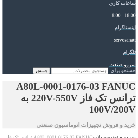
ساعات کاری
18:00 - 8:00
اینستاگرام
servosanatt
تلگرام
سروو صنعت
جستجو برای:
جستجو
A80L-0001-0176-03 FANUC
ترانس تک فاز 220V-550V به
100V/200V
خرید و فروش تجهیزات اتوماسیون صنعتی
سروو صنعت
محصولات
A80L-0001-0176-03 FANUC ترانس تک فاز