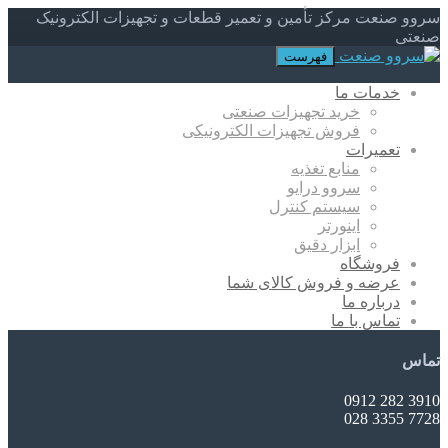
سروو صنعت مرکز تأمین و تعمیر قطعات و تجهیزات الکترونیک
صنعتی
فهرست
خدمات ما
خرید تجهیزات صنعتی
فروش تجهیزات الکترونیکی
تعمیرات
منابع تغذیه
سروو درایو
سیستم کنترل
اینورتر
ابزار دقیق
فروشگاه
عرضه و فروش کالای شما
درباره ما
تماس با ما
تماس
3910 282 0912
7728 3355 028