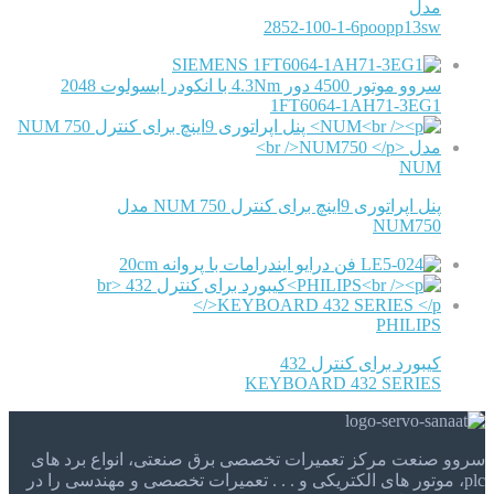
مدل
2852-100-1-6poopp13sw
SIEMENS
سروو موتور 4500 دور 4.3Nm با انکودر ابسولوت 2048
1FT6064-1AH71-3EG1
NUM
پنل اپراتوری 9اینچ برای کنترل NUM 750 مدل
NUM750
فن درایو ایندرامات با پروانه 20cm
PHILIPS
کیبورد برای کنترل 432
KEYBOARD 432 SERIES
سروو صنعت مرکز تعمیرات تخصصی برق صنعتی، انواع برد های
plc، موتور های الکتریکی و . . . تعمیرات تخصصی و مهندسی را در