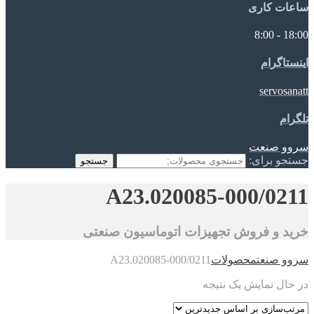
ساعات کاری
18:00 - 8:00
اینستاگرام
servosanatt
تلگرام
سروو صنعت
جستجو برای:
جستجو
A23.020085-000/0211
خرید و فروش تجهیزات اتوماسیون صنعتی
سروو صنعت
محصولات
A23.020085-000/0211
در حال نمایش یک نتیجه