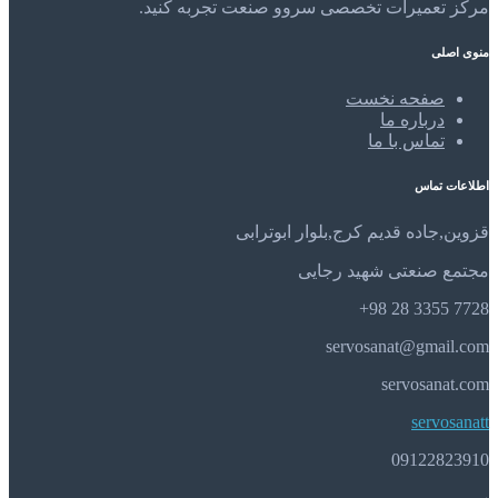
مرکز تعمیرات تخصصی سروو صنعت تجربه کنید.
منوی اصلی
صفحه نخست
درباره ما
تماس با ما
اطلاعات تماس
قزوین,جاده قدیم کرج,بلوار ابوترابی
مجتمع صنعتی شهید رجایی
7728 3355 28 98+
servosanat@gmail.com
servosanat.com
servosanatt
09122823910