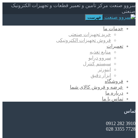
سروو صنعت مرکز تأمین و تعمیر قطعات و تجهیزات الکترونیک
صنعتی
فهرست
خدمات ما
خرید تجهیزات صنعتی
فروش تجهیزات الکترونیکی
تعمیرات
منابع تغذیه
سروو درایو
سیستم کنترل
اینورتر
ابزار دقیق
فروشگاه
عرضه و فروش کالای شما
درباره ما
تماس با ما
تماس
3910 282 0912
7728 3355 028