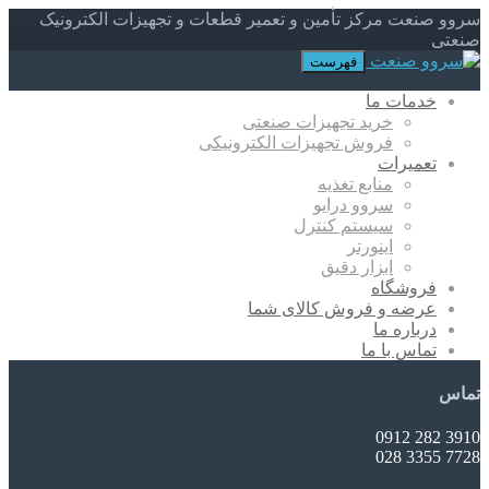
سروو صنعت مرکز تأمین و تعمیر قطعات و تجهیزات الکترونیک
صنعتی
فهرست
خدمات ما
خرید تجهیزات صنعتی
فروش تجهیزات الکترونیکی
تعمیرات
منابع تغذیه
سروو درایو
سیستم کنترل
اینورتر
ابزار دقیق
فروشگاه
عرضه و فروش کالای شما
درباره ما
تماس با ما
تماس
3910 282 0912
7728 3355 028