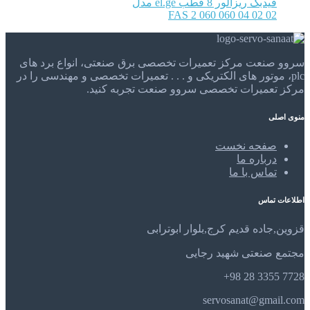
فیدبک ریزالور 8 قطب el.ge مدل
FAS 2 060 060 04 02 02
سروو صنعت مرکز تعمیرات تخصصی برق صنعتی، انواع برد های
plc، موتور های الکتریکی و . . . تعمیرات تخصصی و مهندسی را در
مرکز تعمیرات تخصصی سروو صنعت تجربه کنید.
منوی اصلی
صفحه نخست
درباره ما
تماس با ما
اطلاعات تماس
قزوین,جاده قدیم کرج,بلوار ابوترابی
مجتمع صنعتی شهید رجایی
7728 3355 28 98+
servosanat@gmail.com