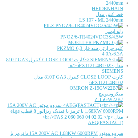
HEIDENHAIN
خط کش مدل
LS 107 - ML 2440mm
PILZ
رله ایمنی
PNOZ/6-TR4024VDC3S/4.5W
MOELLER
کلید حرارتی سه فاز PKZMO-6,3
4.0A-6.3A
SIEMENS
کارت CLOSE LOOP کنترل 810T GA3 مدل
6FX1121-4BL02
OMRON
میکروسوییچ
Z-15GW22B7
AEG(FASTACT)
سروو موتور 15A 200V AC 1.68KW 6000RPM با ترمز با