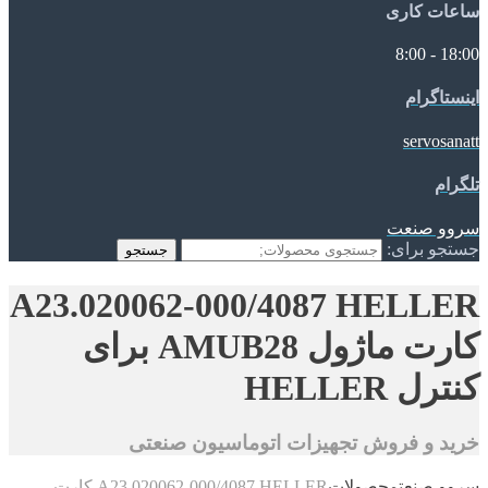
ساعات کاری
18:00 - 8:00
اینستاگرام
servosanatt
تلگرام
سروو صنعت
جستجو برای:
جستجو
A23.020062-000/4087 HELLER
کارت ماژول AMUB28 برای
کنترل HELLER
خرید و فروش تجهیزات اتوماسیون صنعتی
سروو صنعت
محصولات
A23.020062-000/4087 HELLER کارت