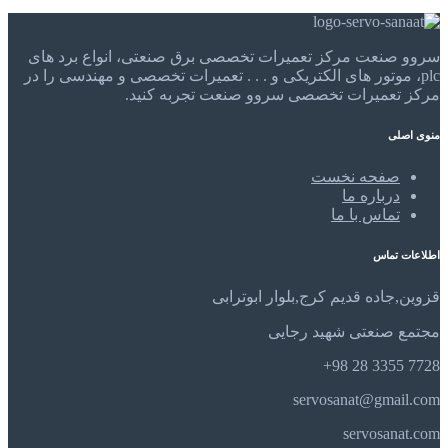
سروو صنعت مرکز تعمیرات تخصصی برق صنعتی، انواع برد های
plc، موتور های الکتریکی و . . . تعمیرات تخصصی و مهندسی را در
مرکز تعمیرات تخصصی سروو صنعت تجربه کنید.
منوی اصلی
صفحه نخست
درباره ما
تماس با ما
اطلاعات تماس
قزوین,جاده قدیم کرج,بلوار ابوترابی
مجتمع صنعتی شهید رجایی
7728 3355 28 98+
servosanat@gmail.com
servosanat.com