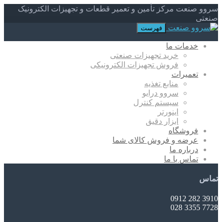
سروو صنعت مرکز تأمین و تعمیر قطعات و تجهیزات الکترونیک
صنعتی
فهرست
خدمات ما
خرید تجهیزات صنعتی
فروش تجهیزات الکترونیکی
تعمیرات
منابع تغذیه
سروو درایو
سیستم کنترل
اینورتر
ابزار دقیق
فروشگاه
عرضه و فروش کالای شما
درباره ما
تماس با ما
تماس
3910 282 0912
7728 3355 028