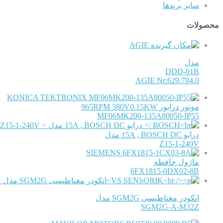
سایر برندها
محصولات
AGIE
مدل
DDD-01B
AGIE Nr:629.784.0
KONICA TEKTRONIX
موتور درایور 965RPM 380V0.15KW
MF06MK200-135A80050-IP55
درایو 15A , BOSCH DC مدل
Z15-1-240V
SIEMENS
ماژول حافظه
6FX1815-0DX02-8B
انکودر مغناطیسی SGM2G مدل
SGM2G-A-M32Z