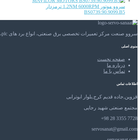
MAVILOR MOTORS
سروو موتور 1.2NM 6000RPM ترمزدار
BS0739.90.9099.B5
سروو صنعت مرکز تعمیرات تخصصی برق صنعتی، انواع برد های plc، موتور های الکتریکی و . . . تعمیرات تخصصی و مهندسی را در مرکز تعمیرات تخصصی سروو صنعت تجربه کنید.
منوی اصلی
صفحه نخست
درباره ما
تماس با ما
اطلاعات تماس
قزوین,جاده قدیم کرج,بلوار ابوترابی
مجتمع صنعتی شهید رجایی
7728 3355 28 98+
servosanat@gmail.com
servosanat.com