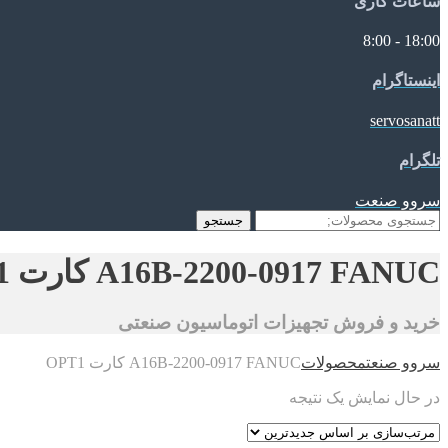
ساعات کاری
18:00 - 8:00
اینستاگرام
servosanatt
تلگرام
سروو صنعت
جستجو
جستجو
برای:
A16B-2200-0917 FANUC کارت OPT1
خرید و فروش تجهیزات اتوماسیون صنعتی
سروو صنعت
محصولات
A16B-2200-0917 FANUC کارت OPT1
در حال نمایش یک نتیجه