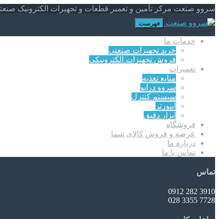
سروو صنعت مرکز تأمین و تعمیر قطعات و تجهیزات الکترونیک صنعت
فهرست
خدمات ما
خرید تجهیزات صنعتی
فروش تجهیزات الکترونیکی
تعمیرات
منابع تغذیه
سروو درایو
سیستم کنترل
اینورتر
ابزار دقیق
فروشگاه
عرضه و فروش کالای شما
درباره ما
تماس با ما
تماس
3910 282 0912
7728 3355 028