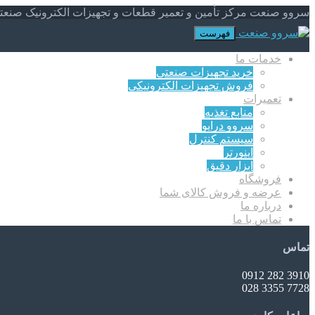
سروو صنعت مرکز تأمین و تعمیر قطعات و تجهیزات الکترونیک صنعت
فهرست
خدمات ما
خرید تجهیزات صنعتی
فروش تجهیزات الکترونیکی
تعمیرات
منابع تغذیه
سروو درایو
سیستم کنترل
اینورتر
ابزار دقیق
فروشگاه
عرضه و فروش کالای شما
درباره ما
تماس با ما
تماس
3910 282 0912
7728 3355 028