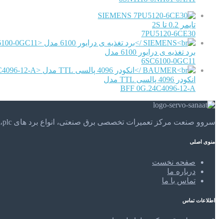
SIEMENS
تایمر 0.2 تا 2S
7PU5120-6CE30
برد تغذیه ی درایور 6100 مدل
6SC6100-0GC11
انکودر 4096 پالسی TTL مدل
BFF 0G.24C4096-12-A
سروو صنعت مرکز تعمیرات تخصصی برق صنعتی، انواع برد های plc، موتور های الکتریکی و . . . تعمیرات تخصصی و مهندسی را در مرکز تعمیرات تخصصی سروو صنعت تجربه کنید.
منوی اصلی
صفحه نخست
درباره ما
تماس با ما
اطلاعات تماس