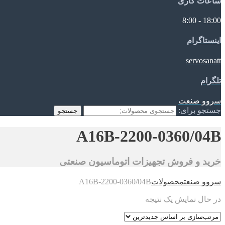
ساعات کاری
18:00 - 8:00
اینستاگرام
servosanatt
تلگرام
سروو صنعت
جستجو برای:
جستجو
A16B-2200-0360/04B
خرید و فروش تجهیزات اتوماسیون صنعتی
سروو صنعت
محصولات
A16B-2200-0360/04B
در حال نمایش یک نتیجه