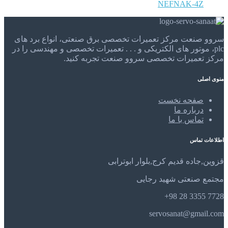
NEFNAK-4Z
سروو صنعت مرکز تعمیرات تخصصی برق صنعتی، انواع برد های
plc، موتور های الکتریکی و . . . تعمیرات تخصصی و مهندسی را در
مرکز تعمیرات تخصصی سروو صنعت تجربه کنید.
منوی اصلی
صفحه نخست
درباره ما
تماس با ما
اطلاعات تماس
قزوین,جاده قدیم کرج,بلوار ابوترابی
مجتمع صنعتی شهید رجایی
7728 3355 28 98+
servosanat@gmail.com