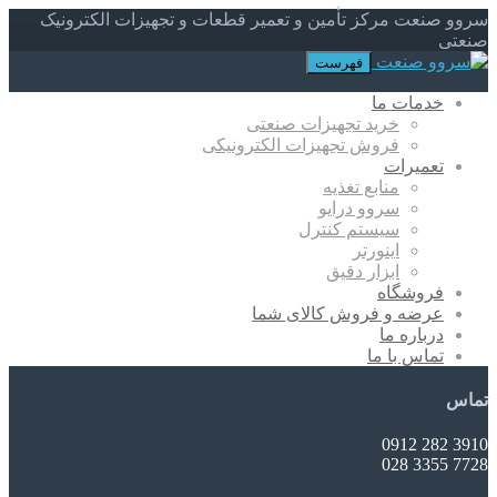
سروو صنعت مرکز تأمین و تعمیر قطعات و تجهیزات الکترونیک
صنعتی
فهرست
خدمات ما
خرید تجهیزات صنعتی
فروش تجهیزات الکترونیکی
تعمیرات
منابع تغذیه
سروو درایو
سیستم کنترل
اینورتر
ابزار دقیق
فروشگاه
عرضه و فروش کالای شما
درباره ما
تماس با ما
تماس
3910 282 0912
7728 3355 028