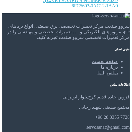
KEYBOARD SINUMERIK 802Dمدل
6FC5603-0AC12-1AA0
سروو صنعت مرکز تعمیرات تخصصی برق صنعتی، انواع برد های
plc، موتور های الکتریکی و . . . تعمیرات تخصصی و مهندسی را در
مرکز تعمیرات تخصصی سروو صنعت تجربه کنید.
منوی اصلی
صفحه نخست
درباره ما
تماس با ما
اطلاعات تماس
قزوین,جاده قدیم کرج,بلوار ابوترابی
مجتمع صنعتی شهید رجایی
7728 3355 28 98+
servosanat@gmail.com