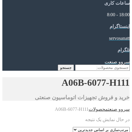
ساعات کاری
18:00 - 8:00
اینستاگرام
servosanatt
تلگرام
سروو صنعت
جستجو
جستجو
برای:
A06B-6077-H111
خرید و فروش تجهیزات اتوماسیون صنعتی
سروو صنعت
محصولات
A06B-6077-H111
در حال نمایش یک نتیجه