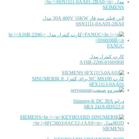
SEIMENS
لاین فیلتر سه فاز 30A 400V 16KW مدل
6SN1111-0AA01-2BA0
FANUC
کارت کنترل مدل
A16B-2200-0160/06B
SIEMENS
کارت NC MS100 برای کنترل SINUMERIK 8
6FX1113-0AA01
درایو Simoreg-K DC 30A
6RA 2418-6DS22-0
SIEMENS