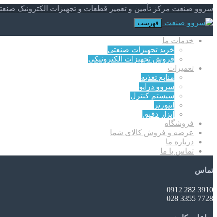
سروو صنعت مرکز تأمین و تعمیر قطعات و تجهیزات الکترونیک صنعت
فهرست
خدمات ما
خرید تجهیزات صنعتی
فروش تجهیزات الکترونیکی
تعمیرات
منابع تغذیه
سروو درایو
سیستم کنترل
اینورتر
ابزار دقیق
فروشگاه
عرضه و فروش کالای شما
درباره ما
تماس با ما
تماس
3910 282 0912
7728 3355 028