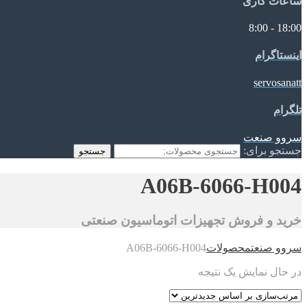
ساعات کاری
18:00 - 8:00
اینستاگرام
servosanatt
تلگرام
سروو صنعت
جستجو برای:
جستجو
A06B-6066-H004
خرید و فروش تجهیزات اتوماسیون صنعتی
سروو صنعت
محصولات
A06B-6066-H004
در حال نمایش یک نتیجه