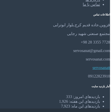
تماس با ما
اطلاعات تماس
قزوین,جاده قدیم کرج,بلوار ابوترابی
مجتمع صنعتی شهید رجایی
7728 3355 28 98+
servosanat@gmail.com
servosanat.com
servosanatt
09122823910
آمار بازدید سایت
بازدیدهای امروز:
333
بازدیدهای این هفته:
1,926
بازدیدهای این ماه:
7,923