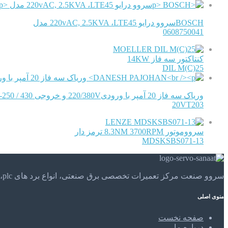
BOSCHسروو درایو 220vAC, 2.5KVA ،LTE45 مدل
0608750041
MOELLER
کنتاکتور سه فاز 14KW
DIL M(C)25
وریاک سه فاز 20 آمپر با ورودی220/380V و خروجی 430 / 250-0 ولت مدل
20VT203
LENZE
سرووموتور 8.3NM 3700RPM ترمز دار
MDSKSBS071-13
سروو صنعت مرکز تعمیرات تخصصی برق صنعتی، انواع برد های plc، موتور های الکتریکی و . . . تعمیرات تخصصی و مهندسی را در مرکز تعمیرات تخصصی سروو صنعت تجربه کنید.
منوی اصلی
صفحه نخست
درباره ما