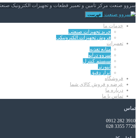
سروو صنعت مرکز تأمین و تعمیر قطعات و تجهیزات الکترونیک صنعت
فهرست
خدمات ما
خرید تجهیزات صنعتی
فروش تجهیزات الکترونیکی
تعمیرات
منابع تغذیه
سروو درایو
سیستم کنترل
اینورتر
ابزار دقیق
فروشگاه
عرضه و فروش کالای شما
درباره ما
تماس با ما
تماس
3910 282 0912
7728 3355 028