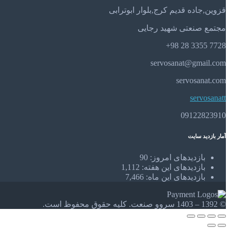
قزوین,جاده قدیم کرج,بلوار ابوترابی
مجتمع صنعتی شهید رجایی
7728 3355 28 98+
servosanat@gmail.com
servosanat.com
servosanatt
09122823910
آمار بازدید سایت
بازدیدهای امروز:
90
بازدیدهای این هفته:
1,112
بازدیدهای این ماه:
7,466
© 1392 – 1403 سروو صنعت. کلیه حقوق محفوظ است.