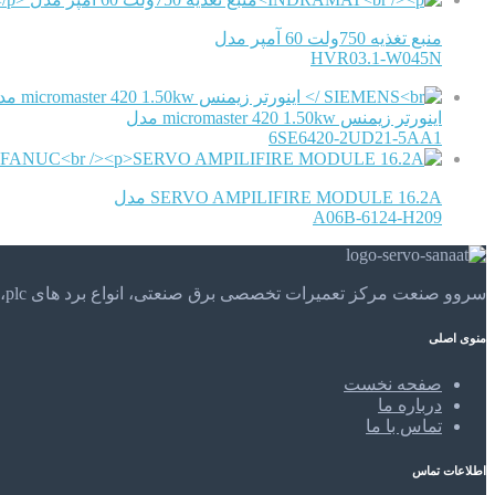
منبع تغذیه 750ولت 60 آمپر مدل
HVR03.1-W045N
اینورتر زیمنس micromaster 420 1.50kw مدل
6SE6420-2UD21-5AA1
SERVO AMPILIFIRE MODULE 16.2A مدل
A06B-6124-H209
سروو صنعت مرکز تعمیرات تخصصی برق صنعتی، انواع برد های plc، موتور های الکتریکی و . . . تعمیرات تخصصی و مهندسی را در مرکز تعمیرات تخصصی سروو صنعت تجربه کنید.
منوی اصلی
صفحه نخست
درباره ما
تماس با ما
اطلاعات تماس