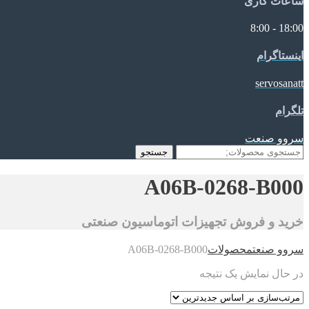
ساعات کاری
18:00 - 8:00
اینستاگرام
servosanatt
تلگرام
سروو صنعت
جستجو
جستجو
برای:
A06B-0268-B000
خرید و فروش تجهیزات اتوماسیون صنعتی
سروو صنعت
محصولات
A06B-0268-B000
در حال نمایش یک نتیجه