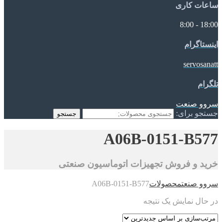
ساعات کاری
18:00 - 8:00
اینستاگرام
servosanatt
تلگرام
سروو صنعت
جستجو برای:
جستجو
A06B-0151-B577
خرید و فروش تجهیزات اتوماسیون صنعتی
سروو صنعت
محصولات
A06B-0151-B577
در حال نمایش یک نتیجه