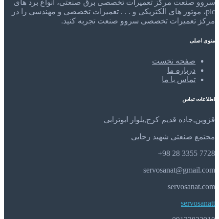
سروو صنعت مرکز تعمیرات تخصصی برق صنعتی، انواع برد های
plc، موتور های الکتریکی و . . . تعمیرات تخصصی و مهندسی را در
مرکز تعمیرات تخصصی سروو صنعت تجربه کنید.
منوی اصلی
صفحه نخست
درباره ما
تماس با ما
اطلاعات تماس
قزوین,جاده قدیم کرج,بلوار ابوترابی
مجتمع صنعتی شهید رجایی
7728 3355 28 98+
servosanat@gmail.com
servosanat.com
servosanatt