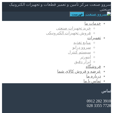
سروو صنعت مرکز تأمین و تعمیر قطعات و تجهیزات الکترونیک
صنعتی
فهرست
خدمات ما
خرید تجهیزات صنعتی
فروش تجهیزات الکترونیکی
تعمیرات
منابع تغذیه
سروو درایو
سیستم کنترل
اینورتر
ابزار دقیق
فروشگاه
عرضه و فروش کالای شما
درباره ما
تماس با ما
تماس
3910 282 0912
7728 3355 028