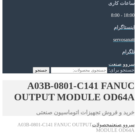
ساعات کاری
18:00 - 8:00
اینستاگرام
servosanatt
تلگرام
سروو صنعت
جستجو برای:
جستجو
A03B-0801-C141 FANUC
OUTPUT MODULE OD64A
خرید و فروش تجهیزات اتوماسیون صنعتی
سروو صنعت
محصولات
A03B-0801-C141 FANUC OUTPUT
MODULE OD64A