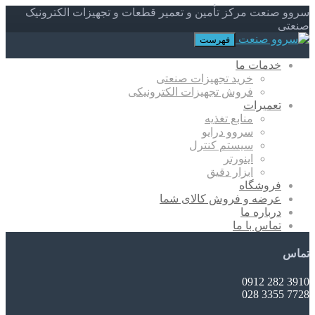
سروو صنعت مرکز تأمین و تعمیر قطعات و تجهیزات الکترونیک
صنعتی
فهرست
خدمات ما
خرید تجهیزات صنعتی
فروش تجهیزات الکترونیکی
تعمیرات
منابع تغذیه
سروو درایو
سیستم کنترل
اینورتر
ابزار دقیق
فروشگاه
عرضه و فروش کالای شما
درباره ما
تماس با ما
تماس
3910 282 0912
7728 3355 028