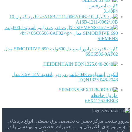
SELCA
کارت اینترفیس
3140P4
برد کنترل 10
A16B-1211-0062/10B
SIEMENS
کارت قدرت درایور اسپیندل600ولت SIMODRIVE 690 مدل
6SC6506-0AF02
HEIDENHAIN
انکودر ابسولوت 2048پالس دردور باتغذیه 3.6V-14V مدل
EQN1325.048-2048
SIEMENS
ماژول حافظه
6FX1126-0BB03
سروو صنعت مرکز تعمیرات تخصصی برق صنعتی، انواع برد های
plc، موتور های الکتریکی و . . . تعمیرات تخصصی و مهندسی را در