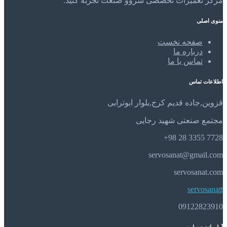
مرکز تعمیرات تخصصی سروو صنعت تجربه کنید.
منوی اصلی
صفحه نخست
درباره ما
تماس با ما
اطلاعات تماس
قزوین,جاده قدیم کرج,بلوار ابوترابی
مجتمع صنعتی شهید رجایی
7728 3355 28 98+
servosanat@gmail.com
servosanat.com
servosanatt
09122823910
آمار بازدید سایت