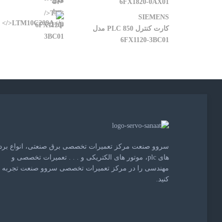
6FX1820-0AX01
SIEMENS
کارت کنترل 850 PLC مدل
6FX1120-3BC01
سروو صنعت مرکز تعمیرات تخصصی برق صنعتی، انواع برد
های plc، موتور های الکتریکی و . . . تعمیرات تخصصی و
مهندسی را در مرکز تعمیرات تخصصی سروو صنعت تجربه
کنید.