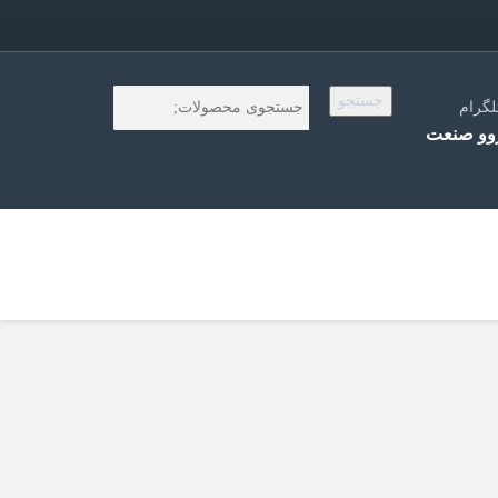
جستجو
لگرام
و صنعت