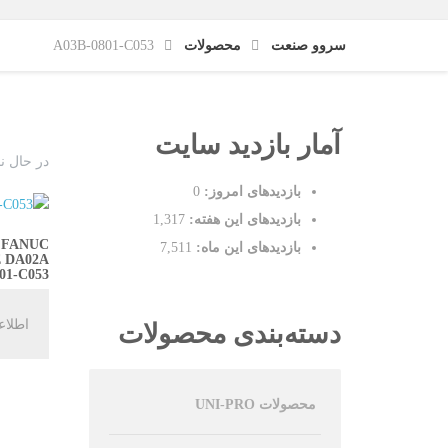
سروو صنعت
محصولات
A03B-0801-C053
آمار بازدید سایت
در حال ن
بازدیدهای امروز:
0
بازدیدهای این هفته:
1,317
FANUC
بازدیدهای این ماه:
7,511
 DA02A
01-C053
اطلاع
دسته‌بندی محصولات
محصولات UNI-PRO