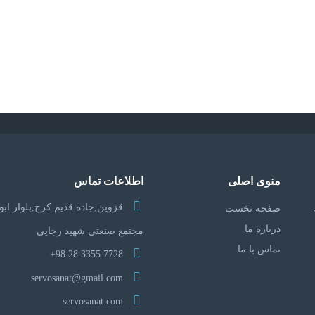
منوی اصلی
اطلاعات تماس
قزوین,جاده قدیم کرج,بلوار ابو
صفحه نخست
درباره ما
مجتمع صنعتی شهید رجایی
تماس با ما
7728 3355 28 98+
servosanat@gmail.com
servosanat.com