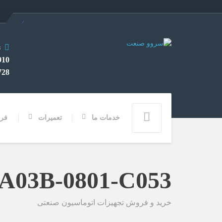
ت
282 0912
3355 028
خدمات ما
تعمیرات
فر
A03B-0801-C053
خرید و فروش تجهیزات اتوماسیون صنعتی