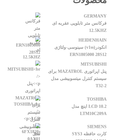
محصولات
GERMANY
فرکانس متر تابلویی عقربه ای
12.5KHZ
HEIDENHAIN
انکودر(v1ss) سینوسی-ولتاژی
ERN1805000 28S12
MITSUBISHI
پنل اپراتوری MAZATROL برای
سیستم کنترل میتسوبیشی مدل
T32-2
TOSHIBA
LCD 10.2 اینچ مدل
LTM10C209A
SIEMENS
کارت حافظه SYS3