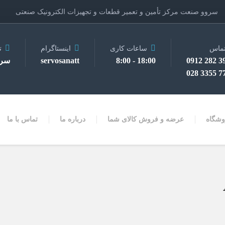
سروو صنعت مرکز تأمین و تعمیر قطعات و تجهیزات الکترونیک صنعتی
ماس
ساعات کاری
اینستاگرام
ت
3910 
18:00 - 8:00
servosanatt
سرو
7728 
وشگاه
عرضه و فروش کالای شما
درباره ما
تماس با ما