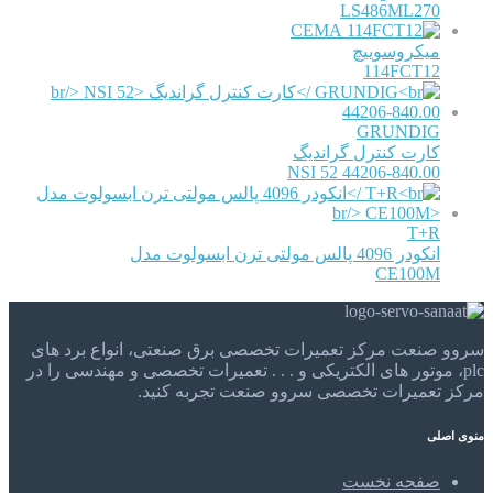
LS486ML270
CEMA
میکروسوییچ
114FCT12
GRUNDIG
کارت کنترل گراندیگ
NSI 52 44206-840.00
T+R
انکودر 4096 پالس مولتی ترن ابسولوت مدل
CE100M
سروو صنعت مرکز تعمیرات تخصصی برق صنعتی، انواع برد های
plc، موتور های الکتریکی و . . . تعمیرات تخصصی و مهندسی را در
مرکز تعمیرات تخصصی سروو صنعت تجربه کنید.
منوی اصلی
صفحه نخست