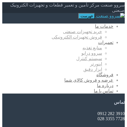
سروو صنعت مرکز تأمین و تعمیر قطعات و تجهیزات الکترونیک
صنعتی
فهرست
خدمات ما
خرید تجهیزات صنعتی
فروش تجهیزات الکترونیکی
تعمیرات
منابع تغذیه
سروو درایو
سیستم کنترل
اینورتر
ابزار دقیق
فروشگاه
عرضه و فروش کالای شما
درباره ما
تماس با ما
تماس
3910 282 0912
7728 3355 028