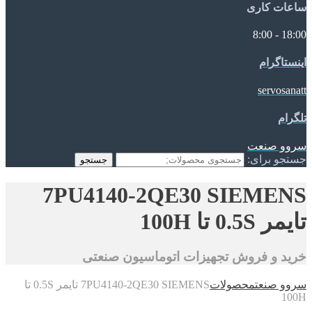
ساعات کاری
18:00 - 8:00
اینستاگرام
servosanatt
تلگرام
سروو صنعت
جستجو برای:
جستجو
7PU4140-2QE30 SIEMENS
تایمر 0.5S تا 100H
خرید و فروش تجهیزات اتوماسیون صنعتی
سروو صنعت
محصولات
7PU4140-2QE30 SIEMENS تایمر 0.5S تا
100H