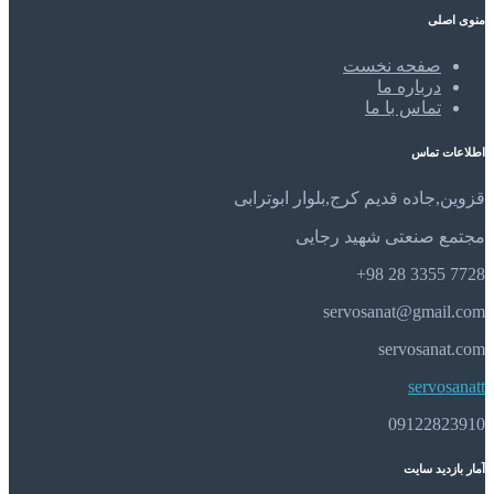
منوی اصلی
صفحه نخست
درباره ما
تماس با ما
اطلاعات تماس
قزوین,جاده قدیم کرج,بلوار ابوترابی
مجتمع صنعتی شهید رجایی
7728 3355 28 98+
servosanat@gmail.com
servosanat.com
servosanatt
09122823910
آمار بازدید سایت