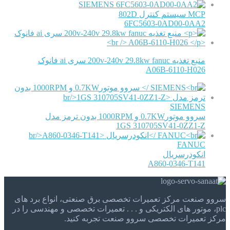
SIEMENS
MCP سیستم کنترل 802D
6FC5603-0AD00-0AA2
منبع تغذیه 200v-240v 29.8kw fanuc سری ai فانوک
A06B-6110-H026
SIEMENS
سروو موتور0.7KW و 1000RPM بدون ترمز مدل
1GS 310705SV41-0ZZ1-Z
FANUC
انکودرسریال
A860-0346-T141
سروو صنعت مرکز تعمیرات تخصصی برق صنعتی، انواع برد های
plc، موتور های الکتریکی و . . . تعمیرات تخصصی و مهندسی را در
مرکز تعمیرات تخصصی سروو صنعت تجربه کنید.