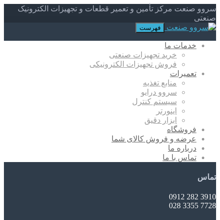
سروو صنعت مرکز تأمین و تعمیر قطعات و تجهیزات الکترونیک
صنعتی
فهرست
خدمات ما
خرید تجهیزات صنعتی
فروش تجهیزات الکترونیکی
تعمیرات
منابع تغذیه
سروو درایو
سیستم کنترل
اینورتر
ابزار دقیق
فروشگاه
عرضه و فروش کالای شما
درباره ما
تماس با ما
تماس
3910 282 0912
7728 3355 028