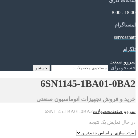
ساعات کاری
18:00 - 8:00
اینستاگرام
servosanatt
تلگرام
سروو صنعت
جستجو برای:
جستجو
6SN1145-1BA01-0BA2
خرید و فروش تجهیزات اتوماسیون صنعتی
سروو صنعت
محصولات
6SN1145-1BA01-0BA2
در حال نمایش یک نتیجه