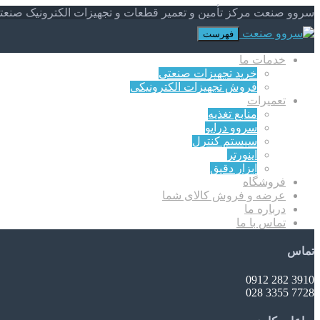
سروو صنعت مرکز تأمین و تعمیر قطعات و تجهیزات الکترونیک صنعت
فهرست
خدمات ما
خرید تجهیزات صنعتی
فروش تجهیزات الکترونیکی
تعمیرات
منابع تغذیه
سروو درایو
سیستم کنترل
اینورتر
ابزار دقیق
فروشگاه
عرضه و فروش کالای شما
درباره ما
تماس با ما
تماس
3910 282 0912
7728 3355 028