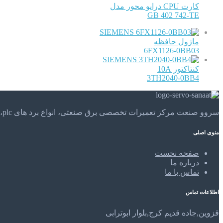
کارت CPU درایو محور مدل
GB 402 742-TE
SIEMENS
ماژول حافظه
6FX1126-0BB03
SIEMENS
کنتاکتور 10A
3TH2040-0BB4
سروو صنعت مرکز تعمیرات تخصصی برق صنعتی، انواع برد های plc، موتور های الکتریکی و . . . تعمیرات تخصصی و مهندسی را در مرکز تعمیرات تخصصی سروو صنعت تجربه کنید.
منوی اصلی
صفحه نخست
درباره ما
تماس با ما
اطلاعات تماس
قزوین,جاده قدیم کرج,بلوار ابوترابی